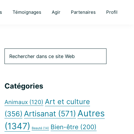
s
Témoignages
Agir
Partenaires
Profil
Barre
Rechercher
dans
ce
latérale
site
Web
Catégories
principale
Art et culture
Animaux
(120)
Autres
Artisanat
(571)
(356)
(1347)
Bien-être
(200)
Beauté
(14)