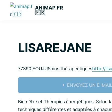
Passer
Passer
Passer
ANIMAP.FR
à
au
à
🇫🇷
la
contenu
la
navigation
principal
barre
principale
latérale
principale
LISAREJANE
77390 FOUJU
Soins thérapeutiques
http://lis
ENVOYEZ UN E-MAI
Nom:
Bien être et Thérapies énergétiques: Selon 
techniques différentes et adaptées à chacu