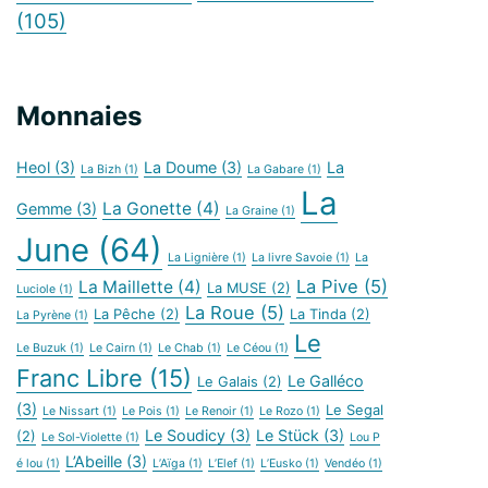
(105)
Monnaies
Heol
(3)
La Doume
(3)
La
La Bizh
(1)
La Gabare
(1)
La
La Gonette
(4)
Gemme
(3)
La Graine
(1)
June
(64)
La Lignière
(1)
La livre Savoie
(1)
La
La Pive
(5)
La Maillette
(4)
La MUSE
(2)
Luciole
(1)
La Roue
(5)
La Pêche
(2)
La Tinda
(2)
La Pyrène
(1)
Le
Le Buzuk
(1)
Le Cairn
(1)
Le Chab
(1)
Le Céou
(1)
Franc Libre
(15)
Le Galléco
Le Galais
(2)
(3)
Le Segal
Le Nissart
(1)
Le Pois
(1)
Le Renoir
(1)
Le Rozo
(1)
Le Soudicy
(3)
Le Stück
(3)
(2)
Le Sol-Violette
(1)
Lou P
L’Abeille
(3)
é lou
(1)
L’Aïga
(1)
L’Elef
(1)
L’Eusko
(1)
Vendéo
(1)