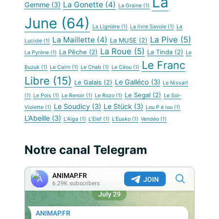
La
La Gonette
(4)
Gemme
(3)
La Graine
(1)
June
(64)
La Lignière
(1)
La livre Savoie
(1)
La
La Pive
(5)
La Maillette
(4)
La MUSE
(2)
Luciole
(1)
La Roue
(5)
La Pêche
(2)
La Tinda
(2)
La Pyrène
(1)
Le
Le Franc
Buzuk
(1)
Le Cairn
(1)
Le Chab
(1)
Le Céou
(1)
Libre
(15)
Le Galléco
(3)
Le Galais
(2)
Le Nissart
Le Segal
(2)
(1)
Le Pois
(1)
Le Renoir
(1)
Le Rozo
(1)
Le Sol-
Le Soudicy
(3)
Le Stück
(3)
Violette
(1)
Lou P é lou
(1)
L’Abeille
(3)
L’Aïga
(1)
L’Elef
(1)
L’Eusko
(1)
Vendéo
(1)
Notre canal Telegram