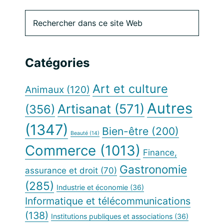
Barre
Rechercher
dans
latérale
ce
site
principale
Catégories
Web
Art et culture
Animaux
(120)
Autres
Artisanat
(571)
(356)
(1347)
Bien-être
(200)
Beauté
(14)
Commerce
(1013)
Finance,
Gastronomie
assurance et droit
(70)
(285)
Industrie et économie
(36)
Informatique et télécommunications
(138)
Institutions publiques et associations
(36)