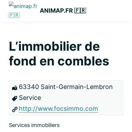
Passer
Passer
Passer
ANIMAP.FR 🇫🇷
à
au
à
la
contenu
la
navigation
principal
barre
principale
latérale
L’immobilier de
principale
fond en combles
63340 Saint-Germain-Lembron
Service
http://www.focsimmo.com
Services immobiliers