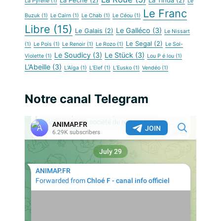
La Pêche
(2)
La Tinda
(2)
La Pyrène
(1)
Le
Le Franc
Buzuk
(1)
Le Cairn
(1)
Le Chab
(1)
Le Céou
(1)
Libre
(15)
Le Galléco
(3)
Le Galais
(2)
Le Nissart
Le Segal
(2)
(1)
Le Pois
(1)
Le Renoir
(1)
Le Rozo
(1)
Le Sol-
Le Soudicy
(3)
Le Stück
(3)
Violette
(1)
Lou P é lou
(1)
L’Abeille
(3)
L’Aïga
(1)
L’Elef
(1)
L’Eusko
(1)
Vendéo
(1)
Notre canal Telegram