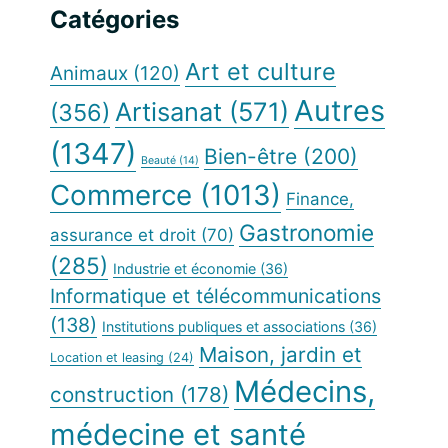
principale
Catégories
Web
Art et culture
Animaux
(120)
Autres
Artisanat
(571)
(356)
(1347)
Bien-être
(200)
Beauté
(14)
Commerce
(1013)
Finance,
Gastronomie
assurance et droit
(70)
(285)
Industrie et économie
(36)
Informatique et télécommunications
(138)
Institutions publiques et associations
(36)
Maison, jardin et
Location et leasing
(24)
Médecins,
construction
(178)
médecine et santé