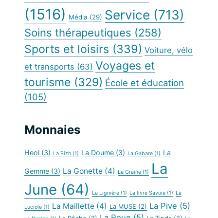
(1516)
Service
(713)
Média
(29)
Soins thérapeutiques
(258)
Sports et loisirs
(339)
Voiture, vélo
Voyages et
et transports
(63)
tourisme
(329)
École et éducation
(105)
Monnaies
Heol
(3)
La Doume
(3)
La
La Bizh
(1)
La Gabare
(1)
La
La Gonette
(4)
Gemme
(3)
La Graine
(1)
June
(64)
La Lignière
(1)
La livre Savoie
(1)
La
La Pive
(5)
La Maillette
(4)
La MUSE
(2)
Luciole
(1)
La Roue
(5)