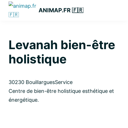
Passer
Passer
Passer
ANIMAP.FR 🇫🇷
à
au
à
la
contenu
la
navigation
principal
barre
principale
latérale
Levanah bien-être
principale
holistique
30230 Bouillargues
Service
Centre de bien-être holistique esthétique et
énergétique.