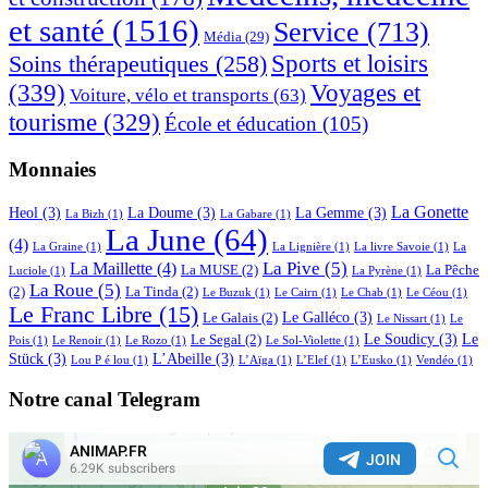
et santé
(1516)
Service
(713)
Média
(29)
Sports et loisirs
Soins thérapeutiques
(258)
(339)
Voyages et
Voiture, vélo et transports
(63)
tourisme
(329)
École et éducation
(105)
Monnaies
La Gonette
Heol
(3)
La Doume
(3)
La Gemme
(3)
La Bizh
(1)
La Gabare
(1)
La June
(64)
(4)
La Graine
(1)
La Lignière
(1)
La livre Savoie
(1)
La
La Pive
(5)
La Maillette
(4)
La MUSE
(2)
La Pêche
Luciole
(1)
La Pyrène
(1)
La Roue
(5)
(2)
La Tinda
(2)
Le Buzuk
(1)
Le Cairn
(1)
Le Chab
(1)
Le Céou
(1)
Le Franc Libre
(15)
Le Galléco
(3)
Le Galais
(2)
Le Nissart
(1)
Le
Le Soudicy
(3)
Le
Le Segal
(2)
Pois
(1)
Le Renoir
(1)
Le Rozo
(1)
Le Sol-Violette
(1)
Stück
(3)
L’Abeille
(3)
Lou P é lou
(1)
L’Aïga
(1)
L’Elef
(1)
L’Eusko
(1)
Vendéo
(1)
Notre canal Telegram