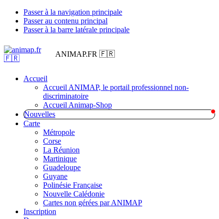
Passer à la navigation principale
Passer au contenu principal
Passer à la barre latérale principale
ANIMAP.FR 🇫🇷
Accueil
Accueil ANIMAP, le portail professionnel non-
discriminatoire
Accueil Animap-Shop
Nouvelles
Carte
Métropole
Corse
La Réunion
Martinique
Guadeloupe
Guyane
Polinésie Française
Nouvelle Calédonie
Cartes non gérées par ANIMAP
Inscription