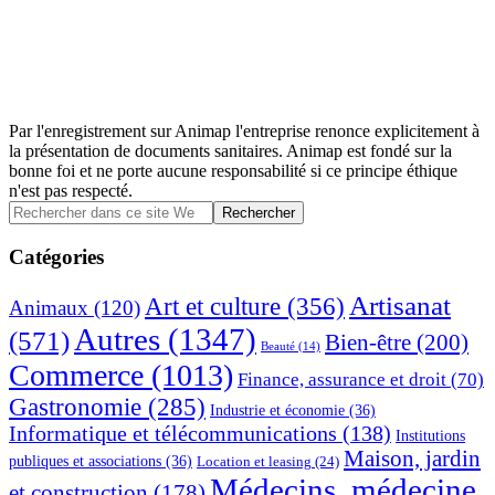
Par l'enregistrement sur Animap l'entreprise renonce explicitement à
la présentation de documents sanitaires. Animap est fondé sur la
bonne foi et ne porte aucune responsabilité si ce principe éthique
n'est pas respecté.
Barre
Rechercher
dans
latérale
ce
Catégories
principale
site
Web
Artisanat
Art et culture
(356)
Animaux
(120)
Autres
(1347)
(571)
Bien-être
(200)
Beauté
(14)
Commerce
(1013)
Finance, assurance et droit
(70)
Gastronomie
(285)
Industrie et économie
(36)
Informatique et télécommunications
(138)
Institutions
Maison, jardin
publiques et associations
(36)
Location et leasing
(24)
Médecins, médecine
et construction
(178)