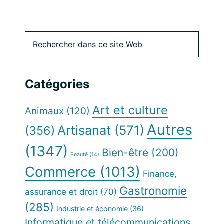
Barre
Rechercher
dans
latérale
ce
site
principale
Catégories
Web
Art et culture
Animaux
(120)
Autres
Artisanat
(571)
(356)
(1347)
Bien-être
(200)
Beauté
(14)
Commerce
(1013)
Finance,
Gastronomie
assurance et droit
(70)
(285)
Industrie et économie
(36)
Informatique et télécommunications