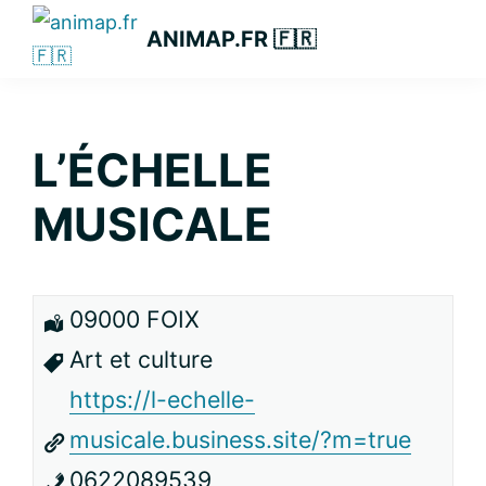
Passer
Passer
Passer
ANIMAP.FR 🇫🇷
à
au
à
la
contenu
la
navigation
principal
barre
principale
latérale
L’ÉCHELLE
principale
MUSICALE
09000 FOIX
Art et culture
https://l-echelle-
musicale.business.site/?m=true
0622089539