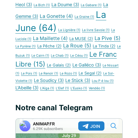
Heol
(3)
La Doume
(3)
La
La Bizh
(1)
La Gabare
(1)
La
La Gonette
(4)
Gemme
(3)
La Graine
(1)
June
(64)
La Lignière
(1)
La livre Savoie
(1)
La
La Pive
(5)
La Maillette
(4)
La MUSE
(2)
Luciole
(1)
La Roue
(5)
La Pêche
(2)
La Tinda
(2)
La Pyrène
(1)
Le
Le Franc
Buzuk
(1)
Le Cairn
(1)
Le Chab
(1)
Le Céou
(1)
Libre
(15)
Le Galléco
(3)
Le Galais
(2)
Le Nissart
Le Segal
(2)
(1)
Le Pois
(1)
Le Renoir
(1)
Le Rozo
(1)
Le Sol-
Le Soudicy
(3)
Le Stück
(3)
Violette
(1)
Lou P é lou
(1)
L’Abeille
(3)
L’Aïga
(1)
L’Elef
(1)
L’Eusko
(1)
Vendéo
(1)
Notre canal Telegram