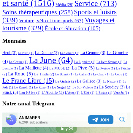
et santé
(1516)
Service
(713)
Média
(29)
Sports et loisirs
Soins thérapeutiques
(258)
(339)
Voyages et
Voiture, vélo et transports
(63)
tourisme
(329)
École et éducation
(105)
Monnaies
La Gonette
Heol
(3)
La Doume
(3)
La Gemme
(3)
La Bizh
(1)
La Gabare
(1)
La June
(64)
(4)
La Graine
(1)
La Lignière
(1)
La livre Savoie
(1)
La
La Pive
(5)
La Maillette
(4)
La MUSE
(2)
La Pêche
Luciole
(1)
La Pyrène
(1)
La Roue
(5)
(2)
La Tinda
(2)
Le Buzuk
(1)
Le Cairn
(1)
Le Chab
(1)
Le Céou
(1)
Le Franc Libre
(15)
Le Galléco
(3)
Le Galais
(2)
Le Nissart
(1)
Le
Le Soudicy
(3)
Le
Le Segal
(2)
Pois
(1)
Le Renoir
(1)
Le Rozo
(1)
Le Sol-Violette
(1)
Stück
(3)
L’Abeille
(3)
Lou P é lou
(1)
L’Aïga
(1)
L’Elef
(1)
L’Eusko
(1)
Vendéo
(1)
Notre canal Telegram