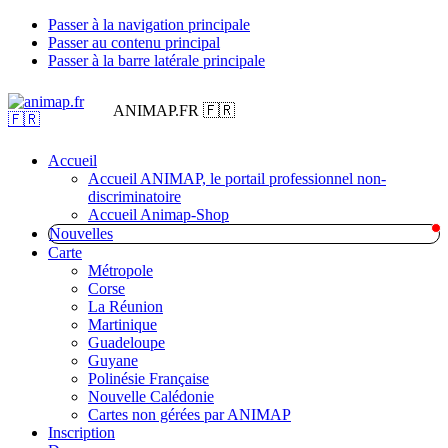
Passer à la navigation principale
Passer au contenu principal
Passer à la barre latérale principale
ANIMAP.FR 🇫🇷
Accueil
Accueil ANIMAP, le portail professionnel non-
discriminatoire
Accueil Animap-Shop
Nouvelles
Carte
Métropole
Corse
La Réunion
Martinique
Guadeloupe
Guyane
Polinésie Française
Nouvelle Calédonie
Cartes non gérées par ANIMAP
Inscription