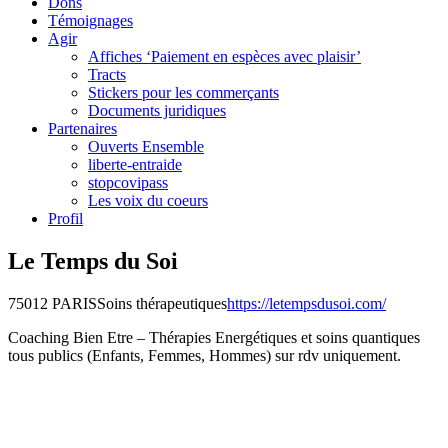
Dons
Témoignages
Agir
Affiches ‘Paiement en espèces avec plaisir’
Tracts
Stickers pour les commerçants
Documents juridiques
Partenaires
Ouverts Ensemble
liberte-entraide
stopcovipass
Les voix du coeurs
Profil
Le Temps du Soi
75012 PARIS
Soins thérapeutiques
https://letempsdusoi.com/
Coaching Bien Etre – Thérapies Energétiques et soins quantiques
tous publics (Enfants, Femmes, Hommes) sur rdv uniquement.