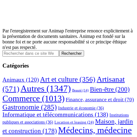
Par l'enregistrement sur Animap l'entreprise renonce explicitement à
la présentation de documents sanitaires. Animap est fondé sur la
bonne foi et ne porte aucune responsabilité si ce principe éthique
n'est pas respecté.
Barre
Rechercher
dans
latérale
ce
Catégories
principale
site
Web
Artisanat
Art et culture
(356)
Animaux
(120)
Autres
(1347)
(571)
Bien-être
(200)
Beauté
(14)
Commerce
(1013)
Finance, assurance et droit
(70)
Gastronomie
(285)
Industrie et économie
(36)
Informatique et télécommunications
(138)
Institutions
Maison, jardin
publiques et associations
(36)
Location et leasing
(24)
Médecins, médecine
et construction
(178)