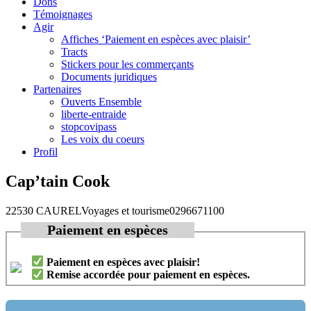
Dons
Témoignages
Agir
Affiches ‘Paiement en espèces avec plaisir’
Tracts
Stickers pour les commerçants
Documents juridiques
Partenaires
Ouverts Ensemble
liberte-entraide
stopcovipass
Les voix du coeurs
Profil
Cap’tain Cook
22530 CAUREL
Voyages et tourisme
0296671100
Paiement en espèces
Paiement en espèces avec plaisir!
Remise accordée pour paiement en espèces.