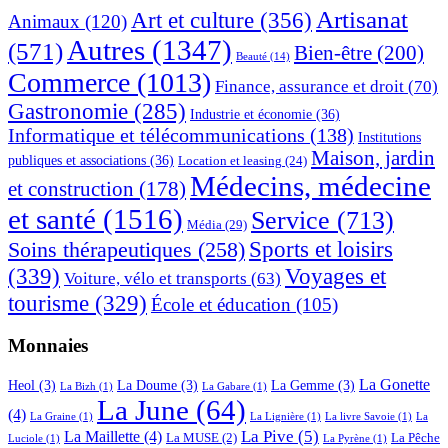
Web
Artisanat
Art et culture
(356)
Animaux
(120)
Autres
(1347)
(571)
Bien-être
(200)
Beauté
(14)
Commerce
(1013)
Finance, assurance et droit
(70)
Gastronomie
(285)
Industrie et économie
(36)
Informatique et télécommunications
(138)
Institutions
Maison, jardin
publiques et associations
(36)
Location et leasing
(24)
Médecins, médecine
et construction
(178)
et santé
(1516)
Service
(713)
Média
(29)
Sports et loisirs
Soins thérapeutiques
(258)
(339)
Voyages et
Voiture, vélo et transports
(63)
tourisme
(329)
École et éducation
(105)
Monnaies
La Gonette
Heol
(3)
La Doume
(3)
La Gemme
(3)
La Bizh
(1)
La Gabare
(1)
La June
(64)
(4)
La Graine
(1)
La Lignière
(1)
La livre Savoie
(1)
La
La Pive
(5)
La Maillette
(4)
La MUSE
(2)
La Pêche
Luciole
(1)
La Pyrène
(1)