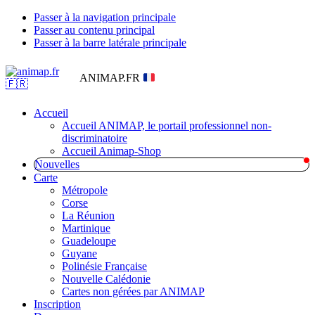
Passer à la navigation principale
Passer au contenu principal
Passer à la barre latérale principale
ANIMAP.FR
Accueil
Accueil ANIMAP, le portail professionnel non-
discriminatoire
Accueil Animap-Shop
Nouvelles
Carte
Métropole
Corse
La Réunion
Martinique
Guadeloupe
Guyane
Polinésie Française
Nouvelle Calédonie
Cartes non gérées par ANIMAP
Inscription