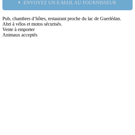
ENVOYEZ UN E-MAIL AU FOURNISSEUR
Pub, chambres d’hôtes, restaurant proche du lac de Guerlédan.
Nom:
Abri à vélos et motos sécurisés.
Vente à emporter
email:
Animaux acceptés
Message: