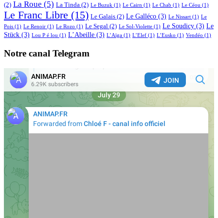
La Roue
(5)
(2)
La Tinda
(2)
Le Buzuk
(1)
Le Cairn
(1)
Le Chab
(1)
Le Céou
(1)
Le Franc Libre
(15)
Le Galléco
(3)
Le Galais
(2)
Le Nissart
(1)
Le
Le Soudicy
(3)
Le
Le Segal
(2)
Pois
(1)
Le Renoir
(1)
Le Rozo
(1)
Le Sol-Violette
(1)
Stück
(3)
L’Abeille
(3)
Lou P é lou
(1)
L’Aïga
(1)
L’Elef
(1)
L’Eusko
(1)
Vendéo
(1)
Notre canal Telegram