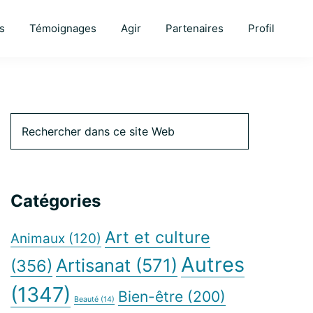
s
Témoignages
Agir
Partenaires
Profil
Barre
Rechercher
dans
ce
latérale
site
Web
Catégories
principale
Art et culture
Animaux
(120)
Autres
Artisanat
(571)
(356)
(1347)
Bien-être
(200)
Beauté
(14)