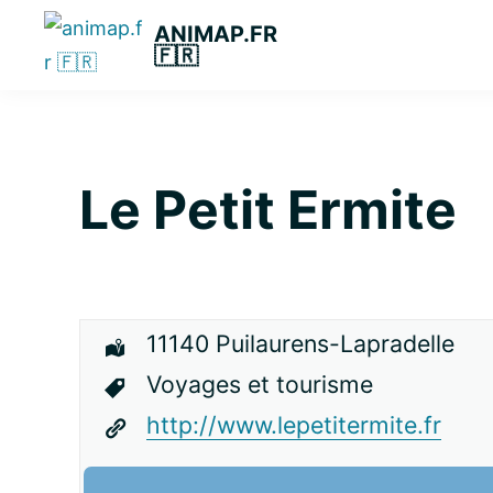
Passer
Passer
Passer
ANIMAP.FR
à
au
à
🇫🇷
la
contenu
la
navigation
principal
barre
principale
latérale
principale
Le Petit Ermite
11140 Puilaurens-Lapradelle
Voyages et tourisme
http://www.lepetitermite.fr