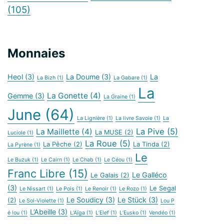
(105)
Monnaies
Heol
(3)
La Doume
(3)
La
La Bizh
(1)
La Gabare
(1)
La
La Gonette
(4)
Gemme
(3)
La Graine
(1)
June
(64)
La Lignière
(1)
La livre Savoie
(1)
La
La Pive
(5)
La Maillette
(4)
La MUSE
(2)
Luciole
(1)
La Roue
(5)
La Pêche
(2)
La Tinda
(2)
La Pyrène
(1)
Le
Le Buzuk
(1)
Le Cairn
(1)
Le Chab
(1)
Le Céou
(1)
Franc Libre
(15)
Le Galléco
Le Galais
(2)
(3)
Le Segal
Le Nissart
(1)
Le Pois
(1)
Le Renoir
(1)
Le Rozo
(1)
Le Soudicy
(3)
Le Stück
(3)
(2)
Le Sol-Violette
(1)
Lou P
L’Abeille
(3)
é lou
(1)
L’Aïga
(1)
L’Elef
(1)
L’Eusko
(1)
Vendéo
(1)