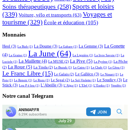
Sports et loisirs
Soins thérapeutiques
(258)
(339)
Voyages et
Voiture, vélo et transports
(63)
tourisme
(329)
École et éducation
(105)
Monnaies
La Gonette
Heol
(3)
La Doume
(3)
La Gemme
(3)
La Bizh
(1)
La Gabare
(1)
La June
(64)
(4)
La Graine
(1)
La Lignière
(1)
La livre Savoie
(1)
La
La Pive
(5)
La Maillette
(4)
La MUSE
(2)
La Pêche
Luciole
(1)
La Pyrène
(1)
La Roue
(5)
(2)
La Tinda
(2)
Le Buzuk
(1)
Le Cairn
(1)
Le Chab
(1)
Le Céou
(1)
Le Franc Libre
(15)
Le Galléco
(3)
Le Galais
(2)
Le Nissart
(1)
Le
Le Soudicy
(3)
Le
Le Segal
(2)
Pois
(1)
Le Renoir
(1)
Le Rozo
(1)
Le Sol-Violette
(1)
Stück
(3)
L’Abeille
(3)
Lou P é lou
(1)
L’Aïga
(1)
L’Elef
(1)
L’Eusko
(1)
Vendéo
(1)
Notre canal Telegram