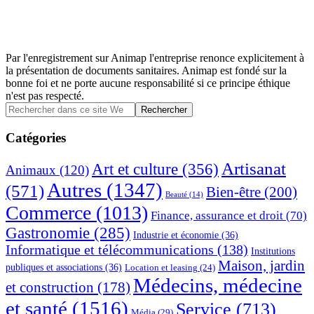
Par l'enregistrement sur Animap l'entreprise renonce explicitement à
la présentation de documents sanitaires. Animap est fondé sur la
bonne foi et ne porte aucune responsabilité si ce principe éthique
n'est pas respecté.
Barre
Rechercher
dans
latérale
ce
Catégories
principale
site
Web
Artisanat
Art et culture
(356)
Animaux
(120)
Autres
(1347)
(571)
Bien-être
(200)
Beauté
(14)
Commerce
(1013)
Finance, assurance et droit
(70)
Gastronomie
(285)
Industrie et économie
(36)
Informatique et télécommunications
(138)
Institutions
Maison, jardin
publiques et associations
(36)
Location et leasing
(24)
Médecins, médecine
et construction
(178)
et santé
(1516)
Service
(713)
Média
(29)