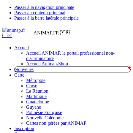
Passer à la navigation principale
Passer au contenu principal
Passer à la barre latérale principale
ANIMAP.FR 🇫🇷
Accueil
Accueil ANIMAP, le portail professionnel non-
discriminatoire
Accueil Animap-Shop
Nouvelles
Carte
Métropole
Corse
La Réunion
Martinique
Guadeloupe
Guyane
Polinésie Française
Nouvelle Calédonie
Cartes non gérées par ANIMAP
Inscription