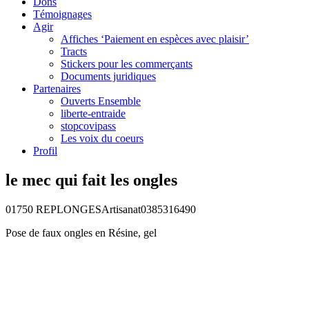
Dons
Témoignages
Agir
Affiches ‘Paiement en espèces avec plaisir’
Tracts
Stickers pour les commerçants
Documents juridiques
Partenaires
Ouverts Ensemble
liberte-entraide
stopcovipass
Les voix du coeurs
Profil
le mec qui fait les ongles
01750 REPLONGES
Artisanat
0385316490
Pose de faux ongles en Résine, gel