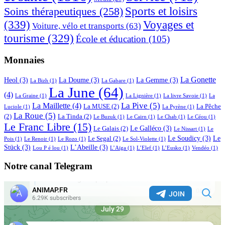
Sports et loisirs
Soins thérapeutiques
(258)
(339)
Voyages et
Voiture, vélo et transports
(63)
tourisme
(329)
École et éducation
(105)
Monnaies
La Gonette
Heol
(3)
La Doume
(3)
La Gemme
(3)
La Bizh
(1)
La Gabare
(1)
La June
(64)
(4)
La Graine
(1)
La Lignière
(1)
La livre Savoie
(1)
La
La Pive
(5)
La Maillette
(4)
La MUSE
(2)
La Pêche
Luciole
(1)
La Pyrène
(1)
La Roue
(5)
(2)
La Tinda
(2)
Le Buzuk
(1)
Le Cairn
(1)
Le Chab
(1)
Le Céou
(1)
Le Franc Libre
(15)
Le Galléco
(3)
Le Galais
(2)
Le Nissart
(1)
Le
Le Soudicy
(3)
Le
Le Segal
(2)
Pois
(1)
Le Renoir
(1)
Le Rozo
(1)
Le Sol-Violette
(1)
Stück
(3)
L’Abeille
(3)
Lou P é lou
(1)
L’Aïga
(1)
L’Elef
(1)
L’Eusko
(1)
Vendéo
(1)
Notre canal Telegram