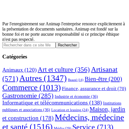
Par l'enregistrement sur Animap l'entreprise renonce explicitement à
la présentation de documents sanitaires. Animap est fondé sur la
bonne foi et ne porte aucune responsabilité si ce principe éthique
n'est pas respecté.
Barre
Rechercher
dans
latérale
ce
Catégories
principale
site
Web
Artisanat
Art et culture
(356)
Animaux
(120)
Autres
(1347)
(571)
Bien-être
(200)
Beauté
(14)
Commerce
(1013)
Finance, assurance et droit
(70)
Gastronomie
(285)
Industrie et économie
(36)
Informatique et télécommunications
(138)
Institutions
Maison, jardin
publiques et associations
(36)
Location et leasing
(24)
Médecins, médecine
et construction
(178)
et santé
(1516)
Service
(713)
Média
(29)