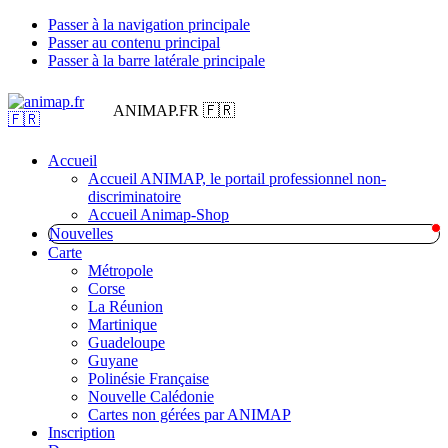
Passer à la navigation principale
Passer au contenu principal
Passer à la barre latérale principale
ANIMAP.FR 🇫🇷
Accueil
Accueil ANIMAP, le portail professionnel non-
discriminatoire
Accueil Animap-Shop
Nouvelles
Carte
Métropole
Corse
La Réunion
Martinique
Guadeloupe
Guyane
Polinésie Française
Nouvelle Calédonie
Cartes non gérées par ANIMAP
Inscription