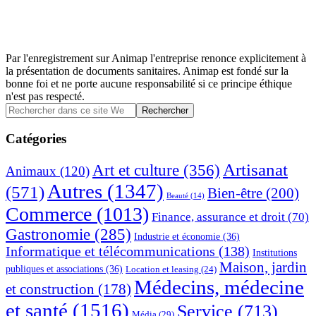
Par l'enregistrement sur Animap l'entreprise renonce explicitement à
la présentation de documents sanitaires. Animap est fondé sur la
bonne foi et ne porte aucune responsabilité si ce principe éthique
n'est pas respecté.
Barre
Rechercher
dans
latérale
ce
Catégories
principale
site
Web
Artisanat
Art et culture
(356)
Animaux
(120)
Autres
(1347)
(571)
Bien-être
(200)
Beauté
(14)
Commerce
(1013)
Finance, assurance et droit
(70)
Gastronomie
(285)
Industrie et économie
(36)
Informatique et télécommunications
(138)
Institutions
Maison, jardin
publiques et associations
(36)
Location et leasing
(24)
Médecins, médecine
et construction
(178)
et santé
(1516)
Service
(713)
Média
(29)