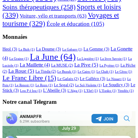
Sports et loisirs
Soins thérapeutiques
(258)
(339)
Voyages et
Voiture, vélo et transports
(63)
tourisme
(329)
École et éducation
(105)
Monnaies
La Gonette
Heol
(3)
La Doume
(3)
La Gemme
(3)
La Bizh
(1)
La Gabare
(1)
La June
(64)
(4)
La Graine
(1)
La Lignière
(1)
La livre Savoie
(1)
La
La Pive
(5)
La Maillette
(4)
La MUSE
(2)
La Pêche
Luciole
(1)
La Pyrène
(1)
La Roue
(5)
(2)
La Tinda
(2)
Le Buzuk
(1)
Le Cairn
(1)
Le Chab
(1)
Le Céou
(1)
Le Franc Libre
(15)
Le Galléco
(3)
Le Galais
(2)
Le Nissart
(1)
Le
Le Soudicy
(3)
Le
Le Segal
(2)
Pois
(1)
Le Renoir
(1)
Le Rozo
(1)
Le Sol-Violette
(1)
Stück
(3)
L’Abeille
(3)
Lou P é lou
(1)
L’Aïga
(1)
L’Elef
(1)
L’Eusko
(1)
Vendéo
(1)
Notre canal Telegram