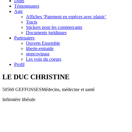
Dons
Témoignages
Agir
Affiches ‘Paiement en espèces avec plaisir’
Tracts
Stickers pour les commerçants
Documents juridiques
Partenaires
Ouverts Ensemble
liberte-entraide
stopcovipass
Les voix du coeurs
Profil
LE DUC CHRISTINE
50560 GEFFOSSES
Médecins, médecine et santé
Infirmière libérale