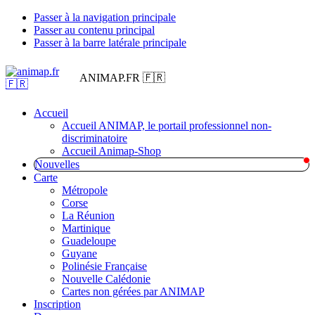
Passer à la navigation principale
Passer au contenu principal
Passer à la barre latérale principale
ANIMAP.FR 🇫🇷
Accueil
Accueil ANIMAP, le portail professionnel non-
discriminatoire
Accueil Animap-Shop
Nouvelles
Carte
Métropole
Corse
La Réunion
Martinique
Guadeloupe
Guyane
Polinésie Française
Nouvelle Calédonie
Cartes non gérées par ANIMAP
Inscription