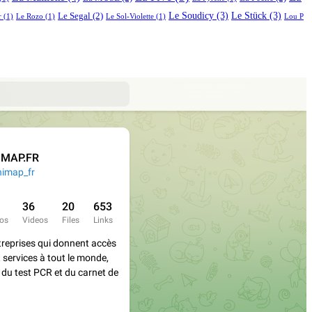
Le Soudicy
(3)
Le Stück
(3)
Le Segal
(2)
r
(1)
Le Rozo
(1)
Le Sol-Violette
(1)
Lou P