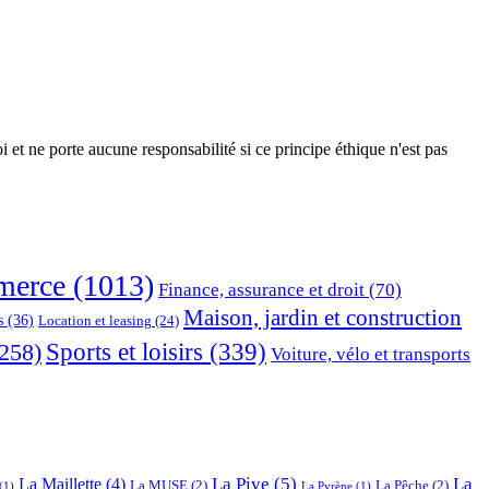
 et ne porte aucune responsabilité si ce principe éthique n'est pas
erce
(1013)
Finance, assurance et droit
(70)
Maison, jardin et construction
s
(36)
Location et leasing
(24)
Sports et loisirs
(339)
258)
Voiture, vélo et transports
La Pive
(5)
La
La Maillette
(4)
La MUSE
(2)
La Pêche
(2)
(1)
La Pyrène
(1)