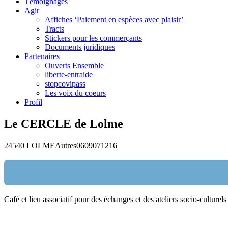
Témoignages
Agir
Affiches ‘Paiement en espèces avec plaisir’
Tracts
Stickers pour les commerçants
Documents juridiques
Partenaires
Ouverts Ensemble
liberte-entraide
stopcovipass
Les voix du coeurs
Profil
Le CERCLE de Lolme
24540 LOLME
Autres
0609071216
Café et lieu associatif pour des échanges et des ateliers socio-culturels
Nom:
email: