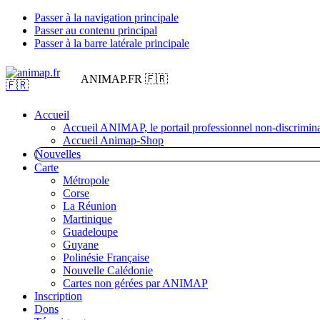
Passer à la navigation principale
Passer au contenu principal
Passer à la barre latérale principale
ANIMAP.FR 🇫🇷
Accueil
Accueil ANIMAP, le portail professionnel non-discrimina
Accueil Animap-Shop
Nouvelles
Carte
Métropole
Corse
La Réunion
Martinique
Guadeloupe
Guyane
Polinésie Française
Nouvelle Calédonie
Cartes non gérées par ANIMAP
Inscription
Dons