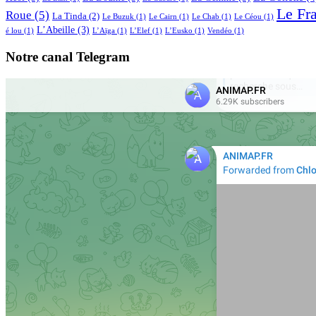
Le Fr
Roue
(5)
La Tinda
(2)
Le Buzuk
(1)
Le Cairn
(1)
Le Chab
(1)
Le Céou
(1)
L’Abeille
(3)
é lou
(1)
L’Aïga
(1)
L’Elef
(1)
L’Eusko
(1)
Vendéo
(1)
Notre canal Telegram