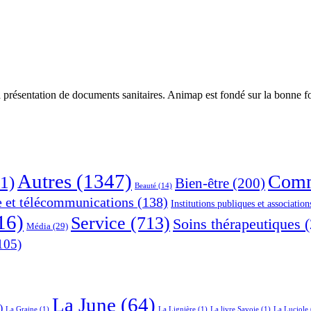
 présentation de documents sanitaires. Animap est fondé sur la bonne foi
Autres
(1347)
Comm
1)
Bien-être
(200)
Beauté
(14)
e et télécommunications
(138)
Institutions publiques et association
16)
Service
(713)
Soins thérapeutiques
(
Média
(29)
105)
La June
(64)
)
La Graine
(1)
La Lignière
(1)
La livre Savoie
(1)
La Luciole