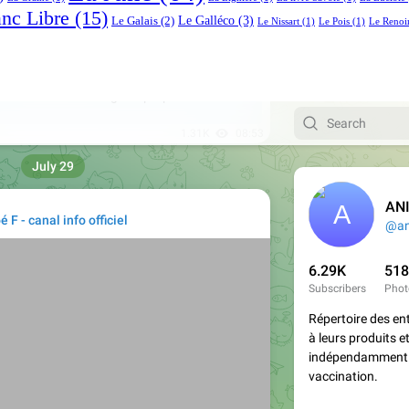
anc Libre
(15)
Le Galléco
(3)
Le Galais
(2)
Le Nissart
(1)
Le Pois
(1)
Le Renoi