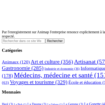
Par l'enregistrement sur Animap l'entreprise renonce explicitement à la
respecté.
Barre
Rechercher
dans
latérale
ce
Catégories
principale
site
Web
Artisanat
(57
Art et culture
(356)
Animaux
(120)
Gastronomie
(285)
Informatiqu
Industrie et économie
(36)
Médecins, médecine et santé
(15
(178)
Voyages et tourisme
(329)
École et éducation
(
(63)
Monnaies
La Gonette
(4
Heol
(3)
La Doume
(3)
La Gemme
(3)
La Bizh
(1)
La Gabare
(1)