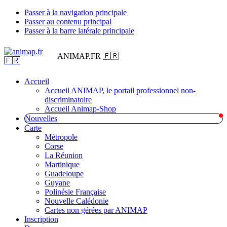
Passer à la navigation principale
Passer au contenu principal
Passer à la barre latérale principale
ANIMAP.FR 🇫🇷
Accueil
Accueil ANIMAP, le portail professionnel non-
discriminatoire
Accueil Animap-Shop
Nouvelles
Carte
Métropole
Corse
La Réunion
Martinique
Guadeloupe
Guyane
Polinésie Française
Nouvelle Calédonie
Cartes non gérées par ANIMAP
Inscription