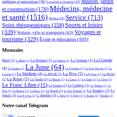
Maison, jardin
publiques et associations
(36)
Location et leasing
(24)
Médecins, médecine
et construction
(178)
et santé
(1516)
Service
(713)
Média
(29)
Sports et loisirs
Soins thérapeutiques
(258)
(339)
Voyages et
Voiture, vélo et transports
(63)
tourisme
(329)
École et éducation
(105)
Monnaies
La Gonette
Heol
(3)
La Doume
(3)
La Gemme
(3)
La Bizh
(1)
La Gabare
(1)
La June
(64)
(4)
La Graine
(1)
La Lignière
(1)
La livre Savoie
(1)
La
La Pive
(5)
La Maillette
(4)
La MUSE
(2)
La Pêche
Luciole
(1)
La Pyrène
(1)
La Roue
(5)
(2)
La Tinda
(2)
Le Buzuk
(1)
Le Cairn
(1)
Le Chab
(1)
Le Céou
(1)
Le Franc Libre
(15)
Le Galléco
(3)
Le Galais
(2)
Le Nissart
(1)
Le
Le Soudicy
(3)
Le
Le Segal
(2)
Pois
(1)
Le Renoir
(1)
Le Rozo
(1)
Le Sol-Violette
(1)
Stück
(3)
L’Abeille
(3)
Lou P é lou
(1)
L’Aïga
(1)
L’Elef
(1)
L’Eusko
(1)
Vendéo
(1)
Notre canal Telegram