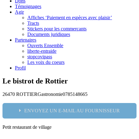
Dons
Témoignages
Agir
Affiches ‘Paiement en espèces avec plaisir’
Tracts
Stickers pour les commerçants
Documents juridiques
Partenaires
Ouverts Ensemble
liberte-entraide
stopcovipass
Les voix du coeurs
Profil
Le bistrot de Rottier
26470 ROTTIER
Gastronomie
0785148665
ENVOYEZ UN E-MAIL AU FOURNISSEUR
Petit restaurant de village
Nom: