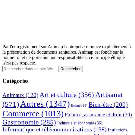
Par l'enregistrement sur Animap l'entreprise renonce explicitement à
la présentation de documents sanitaires. Animap est fondé sur la
bonne foi et ne porte aucune responsabilité si ce principe éthique
n'est pas respecté.
Barre
Rechercher
dans
latérale
ce
Catégories
principale
site
Web
Artisanat
Art et culture
(356)
Animaux
(120)
Autres
(1347)
(571)
Bien-être
(200)
Beauté
(14)
Commerce
(1013)
Finance, assurance et droit
(70)
Gastronomie
(285)
Industrie et économie
(36)
Informatique et télécommunications
(138)
Institutions