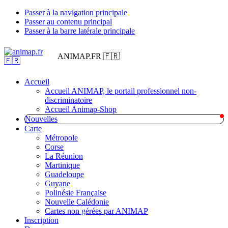
Passer à la navigation principale
Passer au contenu principal
Passer à la barre latérale principale
ANIMAP.FR 🇫🇷
Accueil
Accueil ANIMAP, le portail professionnel non-
discriminatoire
Accueil Animap-Shop
Nouvelles
Carte
Métropole
Corse
La Réunion
Martinique
Guadeloupe
Guyane
Polinésie Française
Nouvelle Calédonie
Cartes non gérées par ANIMAP
Inscription