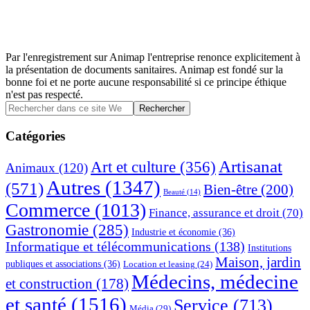
Par l'enregistrement sur Animap l'entreprise renonce explicitement à
la présentation de documents sanitaires. Animap est fondé sur la
bonne foi et ne porte aucune responsabilité si ce principe éthique
n'est pas respecté.
Barre
Rechercher
dans
latérale
ce
Catégories
principale
site
Web
Artisanat
Art et culture
(356)
Animaux
(120)
Autres
(1347)
(571)
Bien-être
(200)
Beauté
(14)
Commerce
(1013)
Finance, assurance et droit
(70)
Gastronomie
(285)
Industrie et économie
(36)
Informatique et télécommunications
(138)
Institutions
Maison, jardin
publiques et associations
(36)
Location et leasing
(24)
Médecins, médecine
et construction
(178)
et santé
(1516)
Service
(713)
Média
(29)