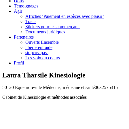
Dons
Témoignages
Agir
Affiches ‘Paiement en espèces avec plaisir’
Tracts
Stickers pour les commerçants
Documents juridiques
Partenaires
Ouverts Ensemble
liberte-entraide
stopcovipass
Les voix du coeurs
Profil
Laura Tharsile Kinesiologie
50120 Equeurdreville
Médecins, médecine et santé
0632575315
Cabinet de Kinesiologie et méthodes associées