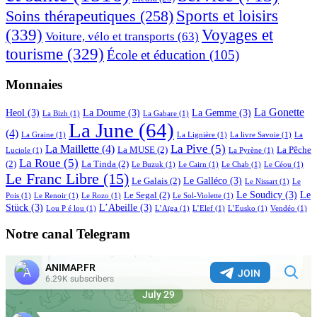
Sports et loisirs
Soins thérapeutiques
(258)
(339)
Voyages et
Voiture, vélo et transports
(63)
tourisme
(329)
École et éducation
(105)
Monnaies
La Gonette
Heol
(3)
La Doume
(3)
La Gemme
(3)
La Bizh
(1)
La Gabare
(1)
La June
(64)
(4)
La Graine
(1)
La Lignière
(1)
La livre Savoie
(1)
La
La Pive
(5)
La Maillette
(4)
La MUSE
(2)
La Pêche
Luciole
(1)
La Pyrène
(1)
La Roue
(5)
(2)
La Tinda
(2)
Le Buzuk
(1)
Le Cairn
(1)
Le Chab
(1)
Le Céou
(1)
Le Franc Libre
(15)
Le Galléco
(3)
Le Galais
(2)
Le Nissart
(1)
Le
Le Soudicy
(3)
Le
Le Segal
(2)
Pois
(1)
Le Renoir
(1)
Le Rozo
(1)
Le Sol-Violette
(1)
Stück
(3)
L’Abeille
(3)
Lou P é lou
(1)
L’Aïga
(1)
L’Elef
(1)
L’Eusko
(1)
Vendéo
(1)
Notre canal Telegram