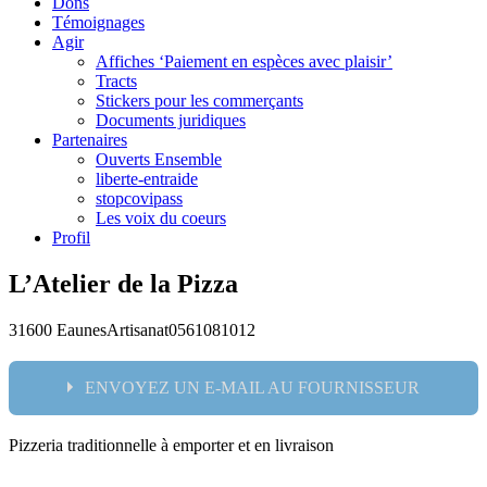
Dons
Témoignages
Agir
Affiches ‘Paiement en espèces avec plaisir’
Tracts
Stickers pour les commerçants
Documents juridiques
Partenaires
Ouverts Ensemble
liberte-entraide
stopcovipass
Les voix du coeurs
Profil
L’Atelier de la Pizza
31600 Eaunes
Artisanat
0561081012
ENVOYEZ UN E-MAIL AU FOURNISSEUR
Pizzeria traditionnelle à emporter et en livraison
Nom: