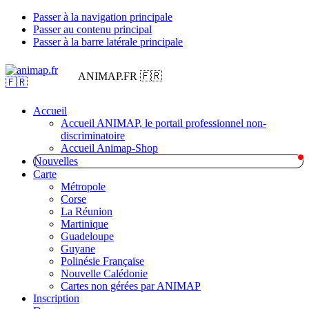
Passer à la navigation principale
Passer au contenu principal
Passer à la barre latérale principale
ANIMAP.FR 🇫🇷
Accueil
Accueil ANIMAP, le portail professionnel non-
discriminatoire
Accueil Animap-Shop
Nouvelles
Carte
Métropole
Corse
La Réunion
Martinique
Guadeloupe
Guyane
Polinésie Française
Nouvelle Calédonie
Cartes non gérées par ANIMAP
Inscription