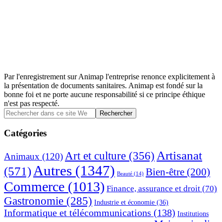
Par l'enregistrement sur Animap l'entreprise renonce explicitement à
la présentation de documents sanitaires. Animap est fondé sur la
bonne foi et ne porte aucune responsabilité si ce principe éthique
n'est pas respecté.
Barre
Rechercher
dans
latérale
ce
Catégories
principale
site
Web
Artisanat
Art et culture
(356)
Animaux
(120)
Autres
(1347)
(571)
Bien-être
(200)
Beauté
(14)
Commerce
(1013)
Finance, assurance et droit
(70)
Gastronomie
(285)
Industrie et économie
(36)
Informatique et télécommunications
(138)
Institutions