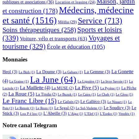
Maison, jardin
publiques et associations
(36)
Location et leasing
(24)
Médecins, médecine
et construction
(178)
et santé
(1516)
Service
(713)
Média
(29)
Sports et loisirs
Soins thérapeutiques
(258)
(339)
Voyages et
Voiture, vélo et transports
(63)
tourisme
(329)
École et éducation
(105)
Monnaies
La Gonette
Heol
(3)
La Doume
(3)
La Gemme
(3)
La Bizh
(1)
La Gabare
(1)
La June
(64)
(4)
La Graine
(1)
La Lignière
(1)
La livre Savoie
(1)
La
La Pive
(5)
La Maillette
(4)
La MUSE
(2)
La Pêche
Luciole
(1)
La Pyrène
(1)
La Roue
(5)
(2)
La Tinda
(2)
Le Buzuk
(1)
Le Cairn
(1)
Le Chab
(1)
Le Céou
(1)
Le Franc Libre
(15)
Le Galléco
(3)
Le Galais
(2)
Le Nissart
(1)
Le
Le Soudicy
(3)
Le
Le Segal
(2)
Pois
(1)
Le Renoir
(1)
Le Rozo
(1)
Le Sol-Violette
(1)
Stück
(3)
L’Abeille
(3)
Lou P é lou
(1)
L’Aïga
(1)
L’Elef
(1)
L’Eusko
(1)
Vendéo
(1)
Notre canal Telegram