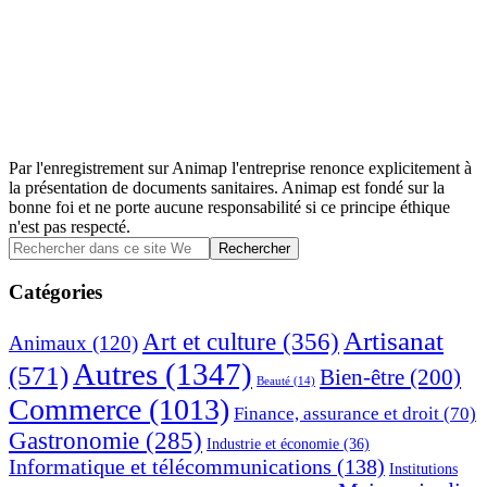
Par l'enregistrement sur Animap l'entreprise renonce explicitement à
la présentation de documents sanitaires. Animap est fondé sur la
bonne foi et ne porte aucune responsabilité si ce principe éthique
n'est pas respecté.
Barre
Rechercher
dans
latérale
ce
Catégories
principale
site
Web
Artisanat
Art et culture
(356)
Animaux
(120)
Autres
(1347)
(571)
Bien-être
(200)
Beauté
(14)
Commerce
(1013)
Finance, assurance et droit
(70)
Gastronomie
(285)
Industrie et économie
(36)
Informatique et télécommunications
(138)
Institutions