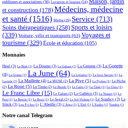
Maison, jardin
publiques et associations
(36)
Location et leasing
(24)
Médecins, médecine
et construction
(178)
et santé
(1516)
Service
(713)
Média
(29)
Sports et loisirs
Soins thérapeutiques
(258)
(339)
Voyages et
Voiture, vélo et transports
(63)
tourisme
(329)
École et éducation
(105)
Monnaies
La Gonette
Heol
(3)
La Doume
(3)
La Gemme
(3)
La Bizh
(1)
La Gabare
(1)
La June
(64)
(4)
La Graine
(1)
La Lignière
(1)
La livre Savoie
(1)
La
La Pive
(5)
La Maillette
(4)
La MUSE
(2)
La Pêche
Luciole
(1)
La Pyrène
(1)
La Roue
(5)
(2)
La Tinda
(2)
Le Buzuk
(1)
Le Cairn
(1)
Le Chab
(1)
Le Céou
(1)
Le Franc Libre
(15)
Le Galléco
(3)
Le Galais
(2)
Le Nissart
(1)
Le
Le Soudicy
(3)
Le
Le Segal
(2)
Pois
(1)
Le Renoir
(1)
Le Rozo
(1)
Le Sol-Violette
(1)
Stück
(3)
L’Abeille
(3)
Lou P é lou
(1)
L’Aïga
(1)
L’Elef
(1)
L’Eusko
(1)
Vendéo
(1)
Notre canal Telegram