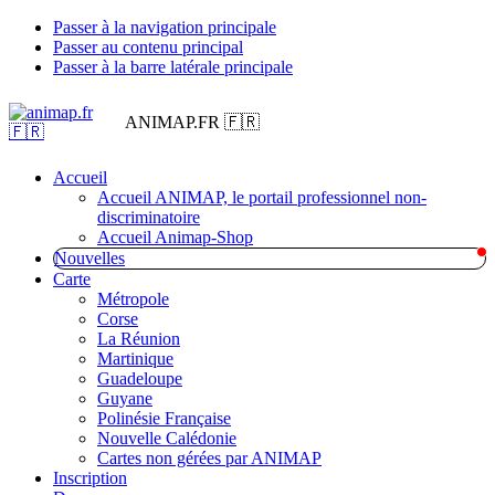
Passer à la navigation principale
Passer au contenu principal
Passer à la barre latérale principale
ANIMAP.FR 🇫🇷
Accueil
Accueil ANIMAP, le portail professionnel non-
discriminatoire
Accueil Animap-Shop
Nouvelles
Carte
Métropole
Corse
La Réunion
Martinique
Guadeloupe
Guyane
Polinésie Française
Nouvelle Calédonie
Cartes non gérées par ANIMAP
Inscription