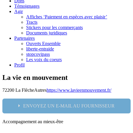
Dons
Témoignages
Agir
Affiches ‘Paiement en espèces avec plaisir’
Tracts
Stickers pour les commerçants
Documents juridiques
Partenaires
Ouverts Ensemble
liberte-entraide
stopcovipass
Les voix du coeurs
Profil
La vie en mouvement
72200 La Flèche
Autres
https://www.lavieenmouvement.fr/
ENVOYEZ UN E-MAIL AU FOURNISSEUR
Accompagnement au mieux-être
Nom: