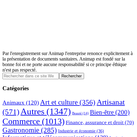
Par l'enregistrement sur Animap l'entreprise renonce explicitement à
la présentation de documents sanitaires. Animap est fondé sur la
bonne foi et ne porte aucune responsabilité si ce principe éthique
n'est pas respecté.
Barre
Rechercher
dans
latérale
ce
Catégories
principale
site
Web
Artisanat
Art et culture
(356)
Animaux
(120)
Autres
(1347)
(571)
Bien-être
(200)
Beauté
(14)
Commerce
(1013)
Finance, assurance et droit
(70)
Gastronomie
(285)
Industrie et économie
(36)