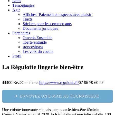
Dons
Témoignages
Agir
Affiches ‘Paiement en espèces avec plaisir’
Tracts
Stickers pour les commerçants
Documents juridiques
Partenaires
Ouverts Ensemble
liberte-entraide
stopcovipass
Les voix du coeurs
Profil
La Régulotte lingerie bien-être
44400 Rezé
Commerce
https://www.regulotte.fr/
07 86 79 60 57
ENVOYEZ UN E-MAIL AU FOURNISSEUR
Une culotte innovante et apaisante, pour le bien-être féminin
Nom:
Créée à Nantes en avril 2020, la Régulotte est une jolie culotte, 100