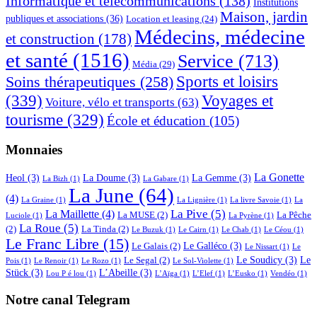
Informatique et télécommunications
(138)
Institutions
Maison, jardin
publiques et associations
(36)
Location et leasing
(24)
Médecins, médecine
et construction
(178)
et santé
(1516)
Service
(713)
Média
(29)
Sports et loisirs
Soins thérapeutiques
(258)
(339)
Voyages et
Voiture, vélo et transports
(63)
tourisme
(329)
École et éducation
(105)
Monnaies
La Gonette
Heol
(3)
La Doume
(3)
La Gemme
(3)
La Bizh
(1)
La Gabare
(1)
La June
(64)
(4)
La Graine
(1)
La Lignière
(1)
La livre Savoie
(1)
La
La Pive
(5)
La Maillette
(4)
La MUSE
(2)
La Pêche
Luciole
(1)
La Pyrène
(1)
La Roue
(5)
(2)
La Tinda
(2)
Le Buzuk
(1)
Le Cairn
(1)
Le Chab
(1)
Le Céou
(1)
Le Franc Libre
(15)
Le Galléco
(3)
Le Galais
(2)
Le Nissart
(1)
Le
Le Soudicy
(3)
Le
Le Segal
(2)
Pois
(1)
Le Renoir
(1)
Le Rozo
(1)
Le Sol-Violette
(1)
Stück
(3)
L’Abeille
(3)
Lou P é lou
(1)
L’Aïga
(1)
L’Elef
(1)
L’Eusko
(1)
Vendéo
(1)
Notre canal Telegram