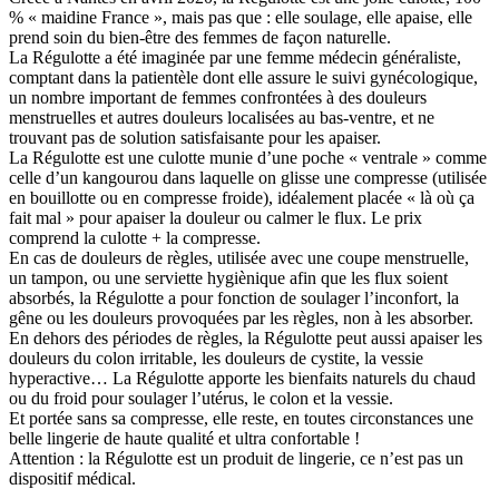
% « maidine France », mais pas que : elle soulage, elle apaise, elle
email:
prend soin du bien-être des femmes de façon naturelle.
La Régulotte a été imaginée par une femme médecin généraliste,
Message:
comptant dans la patientèle dont elle assure le suivi gynécologique,
un nombre important de femmes confrontées à des douleurs
menstruelles et autres douleurs localisées au bas-ventre, et ne
trouvant pas de solution satisfaisante pour les apaiser.
La Régulotte est une culotte munie d’une poche « ventrale » comme
celle d’un kangourou dans laquelle on glisse une compresse (utilisée
en bouillotte ou en compresse froide), idéalement placée « là où ça
fait mal » pour apaiser la douleur ou calmer le flux. Le prix
comprend la culotte + la compresse.
En cas de douleurs de règles, utilisée avec une coupe menstruelle,
un tampon, ou une serviette hygiènique afin que les flux soient
absorbés, la Régulotte a pour fonction de soulager l’inconfort, la
gêne ou les douleurs provoquées par les règles, non à les absorber.
En dehors des périodes de règles, la Régulotte peut aussi apaiser les
douleurs du colon irritable, les douleurs de cystite, la vessie
hyperactive… La Régulotte apporte les bienfaits naturels du chaud
ou du froid pour soulager l’utérus, le colon et la vessie.
Et portée sans sa compresse, elle reste, en toutes circonstances une
belle lingerie de haute qualité et ultra confortable !
Attention : la Régulotte est un produit de lingerie, ce n’est pas un
dispositif médical.