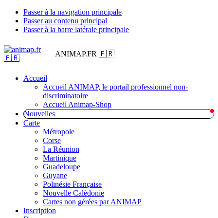
Passer à la navigation principale
Passer au contenu principal
Passer à la barre latérale principale
ANIMAP.FR 🇫🇷
Accueil
Accueil ANIMAP, le portail professionnel non-
discriminatoire
Accueil Animap-Shop
Nouvelles
Carte
Métropole
Corse
La Réunion
Martinique
Guadeloupe
Guyane
Polinésie Française
Nouvelle Calédonie
Cartes non gérées par ANIMAP
Inscription