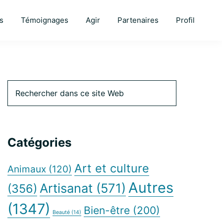
s
Témoignages
Agir
Partenaires
Profil
Barre
Rechercher
dans
ce
latérale
site
Web
Catégories
principale
Art et culture
Animaux
(120)
Autres
Artisanat
(571)
(356)
(1347)
Bien-être
(200)
Beauté
(14)