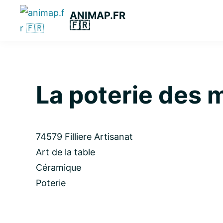
Passer
Passer
Passer
ANIMAP.FR
à
au
à
🇫🇷
la
contenu
la
navigation
principal
barre
principale
latérale
principale
La poterie des
74579 Filliere
Artisanat
Art de la table
Céramique
Poterie