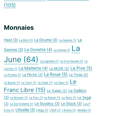
(105)
Monnaies
Heol
(3)
La Doume
(3)
La
La Bizh
(1)
La Gabare
(1)
La
La Gonette
(4)
Gemme
(3)
La Graine
(1)
June
(64)
La Lignière
(1)
La livre Savoie
(1)
La
La Pive
(5)
La Maillette
(4)
La MUSE
(2)
Luciole
(1)
La Roue
(5)
La Pêche
(2)
La Tinda
(2)
La Pyrène
(1)
Le
Le Buzuk
(1)
Le Cairn
(1)
Le Chab
(1)
Le Céou
(1)
Franc Libre
(15)
Le Galléco
Le Galais
(2)
(3)
Le Segal
Le Nissart
(1)
Le Pois
(1)
Le Renoir
(1)
Le Rozo
(1)
Le Soudicy
(3)
Le Stück
(3)
(2)
Le Sol-Violette
(1)
Lou P
L’Abeille
(3)
é lou
(1)
L’Aïga
(1)
L’Elef
(1)
L’Eusko
(1)
Vendéo
(1)