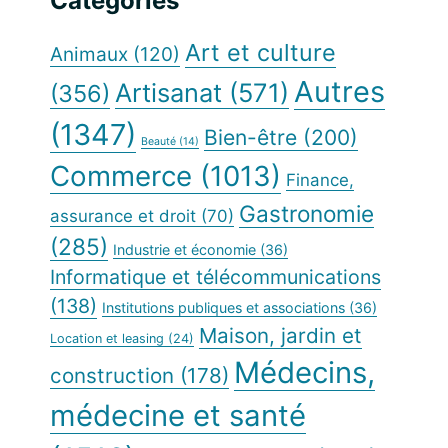
principale
Catégories
Web
Art et culture
Animaux
(120)
Autres
Artisanat
(571)
(356)
(1347)
Bien-être
(200)
Beauté
(14)
Commerce
(1013)
Finance,
Gastronomie
assurance et droit
(70)
(285)
Industrie et économie
(36)
Informatique et télécommunications
(138)
Institutions publiques et associations
(36)
Maison, jardin et
Location et leasing
(24)
Médecins,
construction
(178)
médecine et santé