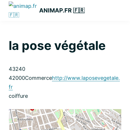
Passer
Passer
Passer
ANIMAP.FR 🇫🇷
à
au
à
la
contenu
la
navigation
principal
barre
principale
latérale
la pose végétale
principale
43240
42000
Commerce
http://www.laposevegetale.
fr
coiffure