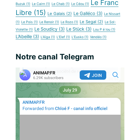
Le Franc
Buzuk
(1)
Le Cairn
(1)
Le Chab
(1)
Le Céou
(1)
Libre
(15)
Le Galléco
(3)
Le Galais
(2)
Le Nissart
Le Segal
(2)
(1)
Le Pois
(1)
Le Renoir
(1)
Le Rozo
(1)
Le Sol-
Le Soudicy
(3)
Le Stück
(3)
Violette
(1)
Lou P é lou
(1)
L’Abeille
(3)
L’Aïga
(1)
L’Elef
(1)
L’Eusko
(1)
Vendéo
(1)
Notre canal Telegram