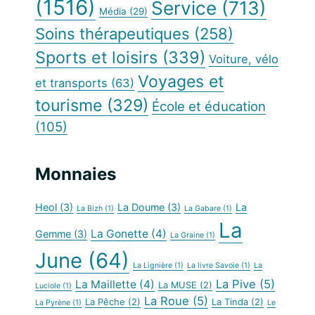
(1516)
Service
(713)
Média
(29)
Soins thérapeutiques
(258)
Sports et loisirs
(339)
Voiture, vélo
Voyages et
et transports
(63)
tourisme
(329)
École et éducation
(105)
Monnaies
Heol
(3)
La Doume
(3)
La
La Bizh
(1)
La Gabare
(1)
La
La Gonette
(4)
Gemme
(3)
La Graine
(1)
June
(64)
La Lignière
(1)
La livre Savoie
(1)
La
La Pive
(5)
La Maillette
(4)
La MUSE
(2)
Luciole
(1)
La Roue
(5)
La Pêche
(2)
La Tinda
(2)
La Pyrène
(1)
Le