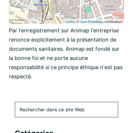
Leaflet
, ©
OpenStreetMap
contributeurs
Par l'enregistrement sur Animap l'entreprise
renonce explicitement à la présentation de
documents sanitaires. Animap est fondé sur
la bonne foi et ne porte aucune
responsabilité si ce principe éthique n'est pas
respecté.
Barre
Rechercher
dans
latérale
ce
site