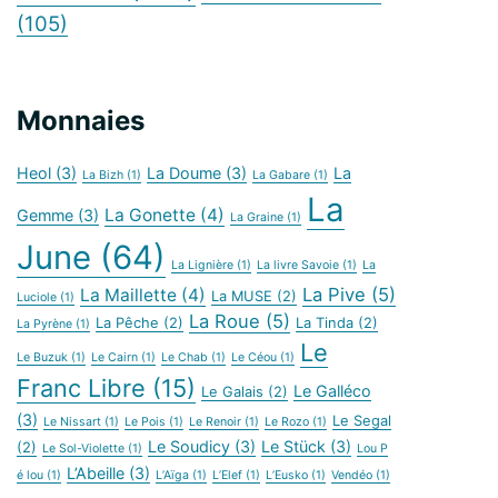
(105)
Monnaies
Heol
(3)
La Doume
(3)
La
La Bizh
(1)
La Gabare
(1)
La
La Gonette
(4)
Gemme
(3)
La Graine
(1)
June
(64)
La Lignière
(1)
La livre Savoie
(1)
La
La Pive
(5)
La Maillette
(4)
La MUSE
(2)
Luciole
(1)
La Roue
(5)
La Pêche
(2)
La Tinda
(2)
La Pyrène
(1)
Le
Le Buzuk
(1)
Le Cairn
(1)
Le Chab
(1)
Le Céou
(1)
Franc Libre
(15)
Le Galléco
Le Galais
(2)
(3)
Le Segal
Le Nissart
(1)
Le Pois
(1)
Le Renoir
(1)
Le Rozo
(1)
Le Soudicy
(3)
Le Stück
(3)
(2)
Le Sol-Violette
(1)
Lou P
L’Abeille
(3)
é lou
(1)
L’Aïga
(1)
L’Elef
(1)
L’Eusko
(1)
Vendéo
(1)