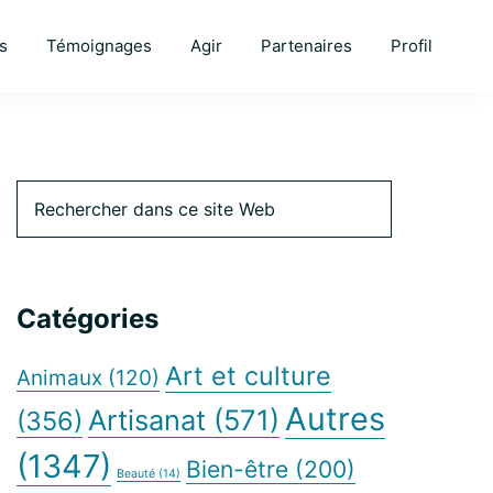
s
Témoignages
Agir
Partenaires
Profil
Barre
Rechercher
dans
ce
latérale
site
Web
Catégories
principale
Art et culture
Animaux
(120)
Autres
Artisanat
(571)
(356)
(1347)
Bien-être
(200)
Beauté
(14)