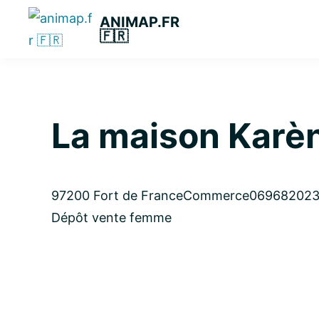
Passer
Passer
Passer
ANIMAP.FR
à
au
à
🇫🇷
la
contenu
la
navigation
principal
barre
principale
latérale
principale
La maison Karè
97200 Fort de France
Commerce
06968202
Dépôt vente femme