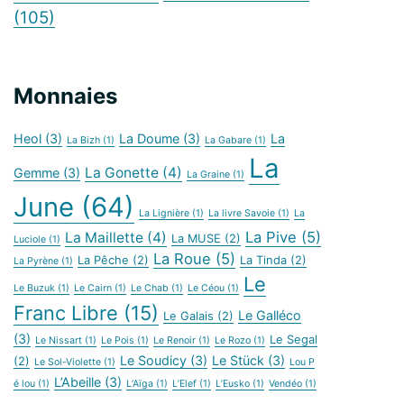
(105)
Monnaies
Heol
(3)
La Doume
(3)
La
La Bizh
(1)
La Gabare
(1)
La
La Gonette
(4)
Gemme
(3)
La Graine
(1)
June
(64)
La Lignière
(1)
La livre Savoie
(1)
La
La Pive
(5)
La Maillette
(4)
La MUSE
(2)
Luciole
(1)
La Roue
(5)
La Pêche
(2)
La Tinda
(2)
La Pyrène
(1)
Le
Le Buzuk
(1)
Le Cairn
(1)
Le Chab
(1)
Le Céou
(1)
Franc Libre
(15)
Le Galléco
Le Galais
(2)
(3)
Le Segal
Le Nissart
(1)
Le Pois
(1)
Le Renoir
(1)
Le Rozo
(1)
Le Soudicy
(3)
Le Stück
(3)
(2)
Le Sol-Violette
(1)
Lou P
L’Abeille
(3)
é lou
(1)
L’Aïga
(1)
L’Elef
(1)
L’Eusko
(1)
Vendéo
(1)