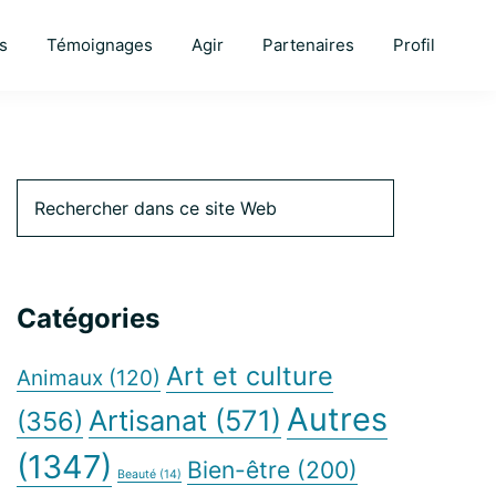
s
Témoignages
Agir
Partenaires
Profil
Barre
Rechercher
dans
ce
latérale
site
Web
Catégories
principale
Art et culture
Animaux
(120)
Autres
Artisanat
(571)
(356)
(1347)
Bien-être
(200)
Beauté
(14)