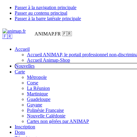
Passer à la navigation principale
Passer au contenu principal
Passer à la barre latérale principale
ANIMAP.FR 🇫🇷
Accueil
Accueil ANIMAP, le portail professionnel non-discrimina
Accueil Animap-Shop
Nouvelles
Carte
Métropole
Corse
La Réunion
Martinique
Guadeloupe
Guyane
Polinésie Française
Nouvelle Calédonie
Cartes non gérées par ANIMAP
Inscription
Dons