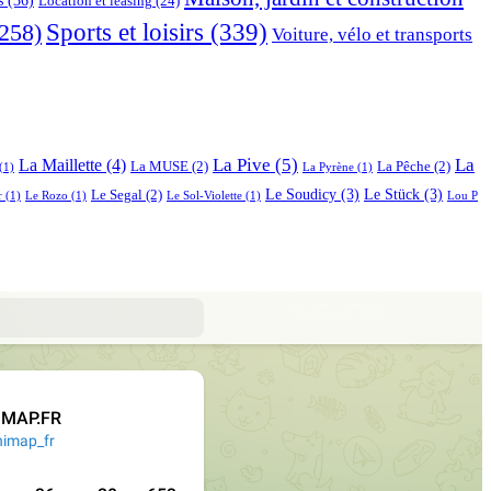
Location et leasing
(24)
Sports et loisirs
(339)
258)
Voiture, vélo et transports
La Pive
(5)
La
La Maillette
(4)
La MUSE
(2)
La Pêche
(2)
(1)
La Pyrène
(1)
Le Soudicy
(3)
Le Stück
(3)
Le Segal
(2)
r
(1)
Le Rozo
(1)
Le Sol-Violette
(1)
Lou P