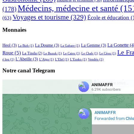
Médecins, médecine et santé
(15
(178)
Voyages et tourisme
(329)
École et éducation
(
(63)
Monnaies
La Gonette
(4
Heol
(3)
La Doume
(3)
La Gemme
(3)
La Bizh
(1)
La Gabare
(1)
Le Fr
Roue
(5)
La Tinda
(2)
Le Buzuk
(1)
Le Cairn
(1)
Le Chab
(1)
Le Céou
(1)
L’Abeille
(3)
é lou
(1)
L’Aïga
(1)
L’Elef
(1)
L’Eusko
(1)
Vendéo
(1)
Notre canal Telegram