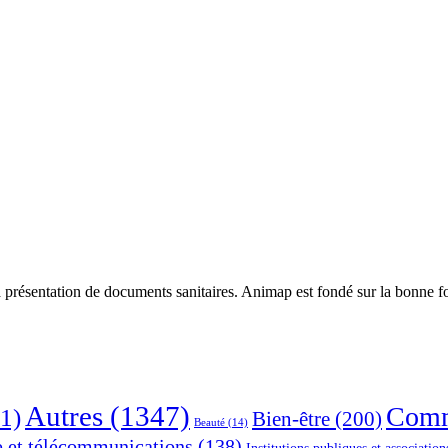
 présentation de documents sanitaires. Animap est fondé sur la bonne foi
Autres
(1347)
Comm
1)
Bien-être
(200)
Beauté
(14)
e et télécommunications
(138)
Institutions publiques et association