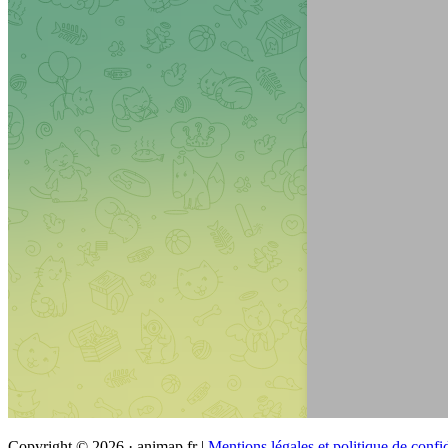
Copyright © 2026 · animap.fr |
Mentions légales et politique de confid