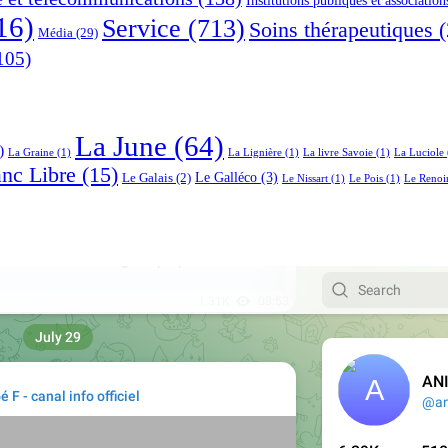
16)
Service
(713)
Soins thérapeutiques
(
Média
(29)
105)
La June
(64)
)
La Graine
(1)
La Lignière
(1)
La livre Savoie
(1)
La Luciole
anc Libre
(15)
Le Galléco
(3)
Le Galais
(2)
Le Nissart
(1)
Le Pois
(1)
Le Renoi