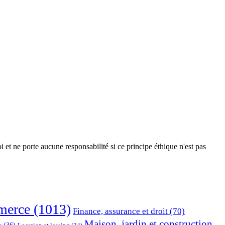
 et ne porte aucune responsabilité si ce principe éthique n'est pas
erce
(1013)
Finance, assurance et droit
(70)
Maison, jardin et construction
s
(36)