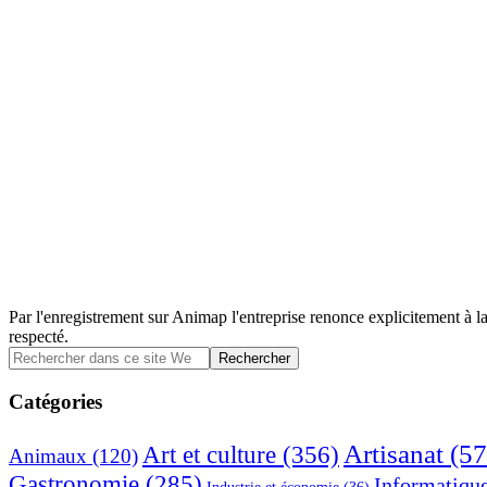
Par l'enregistrement sur Animap l'entreprise renonce explicitement à la
respecté.
Barre
Rechercher
dans
latérale
ce
Catégories
principale
site
Web
Artisanat
(57
Art et culture
(356)
Animaux
(120)
Gastronomie
(285)
Informatiqu
Industrie et économie
(36)