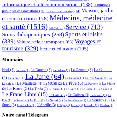
Informatique et télécommunications
(138)
Institutions
Maison, jardin
publiques et associations
(36)
Location et leasing
(24)
Médecins, médecine
et construction
(178)
et santé
(1516)
Service
(713)
Média
(29)
Sports et loisirs
Soins thérapeutiques
(258)
(339)
Voyages et
Voiture, vélo et transports
(63)
tourisme
(329)
École et éducation
(105)
Monnaies
La Gonette
Heol
(3)
La Doume
(3)
La Gemme
(3)
La Bizh
(1)
La Gabare
(1)
La June
(64)
(4)
La Graine
(1)
La Lignière
(1)
La livre Savoie
(1)
La
La Pive
(5)
La Maillette
(4)
La MUSE
(2)
La Pêche
Luciole
(1)
La Pyrène
(1)
La Roue
(5)
(2)
La Tinda
(2)
Le Buzuk
(1)
Le Cairn
(1)
Le Chab
(1)
Le Céou
(1)
Le Franc Libre
(15)
Le Galléco
(3)
Le Galais
(2)
Le Nissart
(1)
Le
Le Soudicy
(3)
Le
Le Segal
(2)
Pois
(1)
Le Renoir
(1)
Le Rozo
(1)
Le Sol-Violette
(1)
Stück
(3)
L’Abeille
(3)
Lou P é lou
(1)
L’Aïga
(1)
L’Elef
(1)
L’Eusko
(1)
Vendéo
(1)
Notre canal Telegram