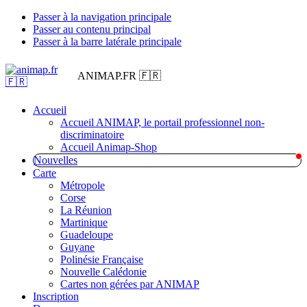
Passer à la navigation principale
Passer au contenu principal
Passer à la barre latérale principale
ANIMAP.FR 🇫🇷
Accueil
Accueil ANIMAP, le portail professionnel non-
discriminatoire
Accueil Animap-Shop
Nouvelles
Carte
Métropole
Corse
La Réunion
Martinique
Guadeloupe
Guyane
Polinésie Française
Nouvelle Calédonie
Cartes non gérées par ANIMAP
Inscription