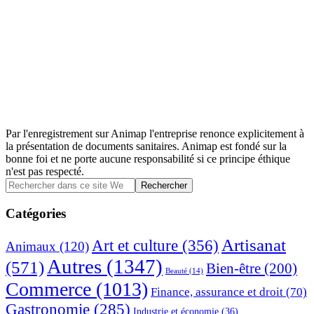
Par l'enregistrement sur Animap l'entreprise renonce explicitement à
la présentation de documents sanitaires. Animap est fondé sur la
bonne foi et ne porte aucune responsabilité si ce principe éthique
n'est pas respecté.
Barre
Rechercher
dans
latérale
ce
Catégories
principale
site
Web
Artisanat
Art et culture
(356)
Animaux
(120)
Autres
(1347)
(571)
Bien-être
(200)
Beauté
(14)
Commerce
(1013)
Finance, assurance et droit
(70)
Gastronomie
(285)
Industrie et économie
(36)