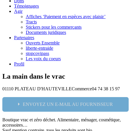
Dons
Témoignages
Agir
Affiches ‘Paiement en espèces avec plaisir’
Tracts
Stickers pour les commerçants
Documents juridiques
Partenaires
Ouverts Ensemble
liberte-entraide
stopcovipass
Les voix du coeurs
Profil
La main dans le vrac
01110 PLATEAU D'HAUTEVILLE
Commerce
04 74 38 15 97
ENVOYEZ UN E-MAIL AU FOURNISSEUR
Boutique vrac et zéro déchet. Alimentaire, ménager, cosmétique,
Nom:
accessoires…
Sauf mention contraire, tous les produits sont bio.