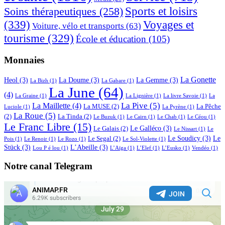
Sports et loisirs
Soins thérapeutiques
(258)
(339)
Voyages et
Voiture, vélo et transports
(63)
tourisme
(329)
École et éducation
(105)
Monnaies
La Gonette
Heol
(3)
La Doume
(3)
La Gemme
(3)
La Bizh
(1)
La Gabare
(1)
La June
(64)
(4)
La Graine
(1)
La Lignière
(1)
La livre Savoie
(1)
La
La Pive
(5)
La Maillette
(4)
La MUSE
(2)
La Pêche
Luciole
(1)
La Pyrène
(1)
La Roue
(5)
(2)
La Tinda
(2)
Le Buzuk
(1)
Le Cairn
(1)
Le Chab
(1)
Le Céou
(1)
Le Franc Libre
(15)
Le Galléco
(3)
Le Galais
(2)
Le Nissart
(1)
Le
Le Soudicy
(3)
Le
Le Segal
(2)
Pois
(1)
Le Renoir
(1)
Le Rozo
(1)
Le Sol-Violette
(1)
Stück
(3)
L’Abeille
(3)
Lou P é lou
(1)
L’Aïga
(1)
L’Elef
(1)
L’Eusko
(1)
Vendéo
(1)
Notre canal Telegram