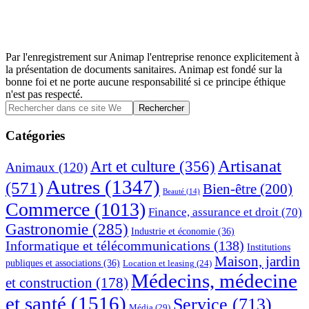
Par l'enregistrement sur Animap l'entreprise renonce explicitement à
la présentation de documents sanitaires. Animap est fondé sur la
bonne foi et ne porte aucune responsabilité si ce principe éthique
n'est pas respecté.
Barre
Rechercher
dans
latérale
ce
Catégories
principale
site
Web
Artisanat
Art et culture
(356)
Animaux
(120)
Autres
(1347)
(571)
Bien-être
(200)
Beauté
(14)
Commerce
(1013)
Finance, assurance et droit
(70)
Gastronomie
(285)
Industrie et économie
(36)
Informatique et télécommunications
(138)
Institutions
Maison, jardin
publiques et associations
(36)
Location et leasing
(24)
Médecins, médecine
et construction
(178)
et santé
(1516)
Service
(713)
Média
(29)