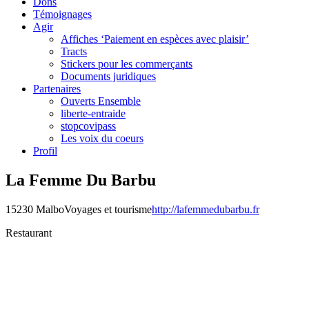
Dons
Témoignages
Agir
Affiches ‘Paiement en espèces avec plaisir’
Tracts
Stickers pour les commerçants
Documents juridiques
Partenaires
Ouverts Ensemble
liberte-entraide
stopcovipass
Les voix du coeurs
Profil
La Femme Du Barbu
15230 Malbo
Voyages et tourisme
http://lafemmedubarbu.fr
Restaurant