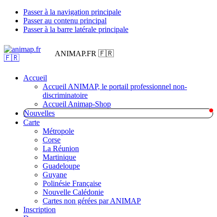
Passer à la navigation principale
Passer au contenu principal
Passer à la barre latérale principale
ANIMAP.FR 🇫🇷
Accueil
Accueil ANIMAP, le portail professionnel non-
discriminatoire
Accueil Animap-Shop
Nouvelles
Carte
Métropole
Corse
La Réunion
Martinique
Guadeloupe
Guyane
Polinésie Française
Nouvelle Calédonie
Cartes non gérées par ANIMAP
Inscription