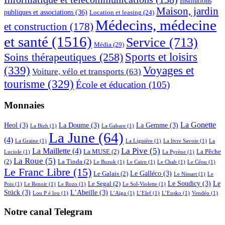
Institutions
Maison, jardin
publiques et associations
(36)
Location et leasing
(24)
Médecins, médecine
et construction
(178)
et santé
(1516)
Service
(713)
Média
(29)
Sports et loisirs
Soins thérapeutiques
(258)
(339)
Voyages et
Voiture, vélo et transports
(63)
tourisme
(329)
École et éducation
(105)
Monnaies
La Gonette
Heol
(3)
La Doume
(3)
La Gemme
(3)
La Bizh
(1)
La Gabare
(1)
La June
(64)
(4)
La Graine
(1)
La Lignière
(1)
La livre Savoie
(1)
La
La Pive
(5)
La Maillette
(4)
La MUSE
(2)
La Pêche
Luciole
(1)
La Pyrène
(1)
La Roue
(5)
(2)
La Tinda
(2)
Le Buzuk
(1)
Le Cairn
(1)
Le Chab
(1)
Le Céou
(1)
Le Franc Libre
(15)
Le Galléco
(3)
Le Galais
(2)
Le Nissart
(1)
Le
Le Soudicy
(3)
Le
Le Segal
(2)
Pois
(1)
Le Renoir
(1)
Le Rozo
(1)
Le Sol-Violette
(1)
Stück
(3)
L’Abeille
(3)
Lou P é lou
(1)
L’Aïga
(1)
L’Elef
(1)
L’Eusko
(1)
Vendéo
(1)
Notre canal Telegram