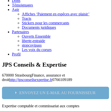
Dons
Témoignages
Agir
Affiches ‘Paiement en espèces avec plaisir’
Tracts
Stickers pour les commerçants
Documents juridiques
Partenaires
Ouverts Ensemble
liberte-entraide
stopcovipass
Les voix du coeurs
Profil
JPS Conseils & Expertise
670000 Strasbourg
Finance, assurance et
droit
http://jpsconseilsexpertise.fr
0766109189
ENVOYEZ UN E-MAIL AU FOURNISSEUR
Expertise comptable et commissariat aux comptes
Nom: