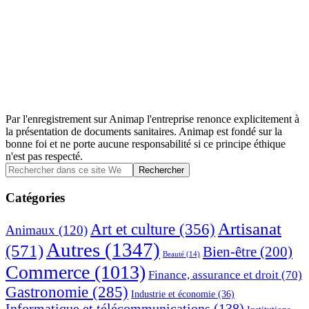
Par l'enregistrement sur Animap l'entreprise renonce explicitement à
la présentation de documents sanitaires. Animap est fondé sur la
bonne foi et ne porte aucune responsabilité si ce principe éthique
n'est pas respecté.
Barre
Rechercher
dans
latérale
ce
Catégories
principale
site
Web
Artisanat
Art et culture
(356)
Animaux
(120)
Autres
(1347)
(571)
Bien-être
(200)
Beauté
(14)
Commerce
(1013)
Finance, assurance et droit
(70)
Gastronomie
(285)
Industrie et économie
(36)
Informatique et télécommunications
(138)