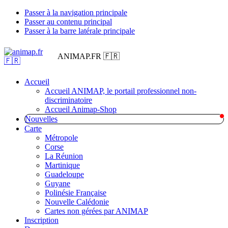
Passer à la navigation principale
Passer au contenu principal
Passer à la barre latérale principale
ANIMAP.FR 🇫🇷
Accueil
Accueil ANIMAP, le portail professionnel non-
discriminatoire
Accueil Animap-Shop
Nouvelles
Carte
Métropole
Corse
La Réunion
Martinique
Guadeloupe
Guyane
Polinésie Française
Nouvelle Calédonie
Cartes non gérées par ANIMAP
Inscription