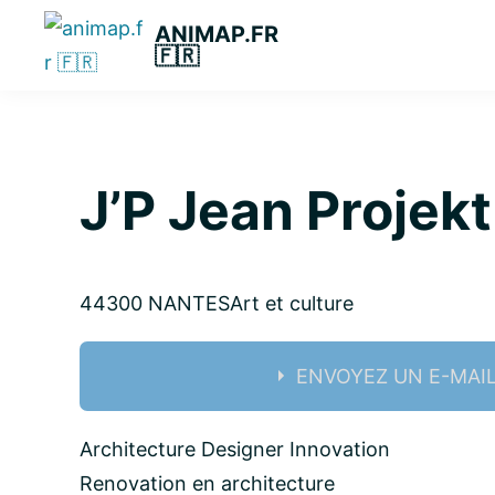
Passer
Passer
Passer
ANIMAP.FR
à
au
à
🇫🇷
la
contenu
la
navigation
principal
barre
principale
latérale
principale
J’P Jean Projekt
44300 NANTES
Art et culture
ENVOYEZ UN E-MAI
Nom:
Architecture Designer Innovation
Renovation en architecture