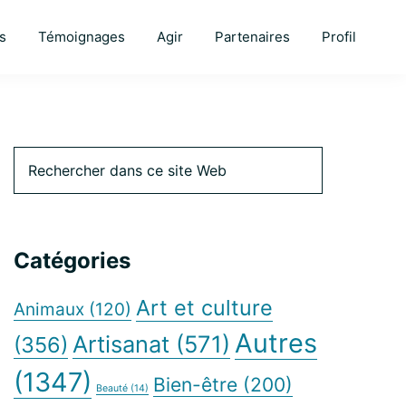
s
Témoignages
Agir
Partenaires
Profil
Barre
Rechercher
dans
ce
latérale
site
Web
Catégories
principale
Art et culture
Animaux
(120)
Autres
Artisanat
(571)
(356)
(1347)
Bien-être
(200)
Beauté
(14)