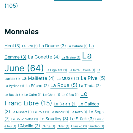
(105)
Monnaies
Heol
(3)
La Doume
(3)
La
La Bizh
(1)
La Gabare
(1)
La
La Gonette
(4)
Gemme
(3)
La Graine
(1)
June
(64)
La Lignière
(1)
La livre Savoie
(1)
La
La Pive
(5)
La Maillette
(4)
La MUSE
(2)
Luciole
(1)
La Roue
(5)
La Pêche
(2)
La Tinda
(2)
La Pyrène
(1)
Le
Le Buzuk
(1)
Le Cairn
(1)
Le Chab
(1)
Le Céou
(1)
Franc Libre
(15)
Le Galléco
Le Galais
(2)
(3)
Le Segal
Le Nissart
(1)
Le Pois
(1)
Le Renoir
(1)
Le Rozo
(1)
Le Soudicy
(3)
Le Stück
(3)
(2)
Le Sol-Violette
(1)
Lou P
L’Abeille
(3)
é lou
(1)
L’Aïga
(1)
L’Elef
(1)
L’Eusko
(1)
Vendéo
(1)