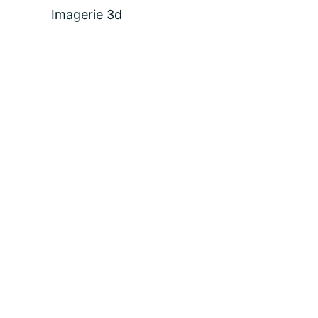
Imagerie 3d
email:
Message: