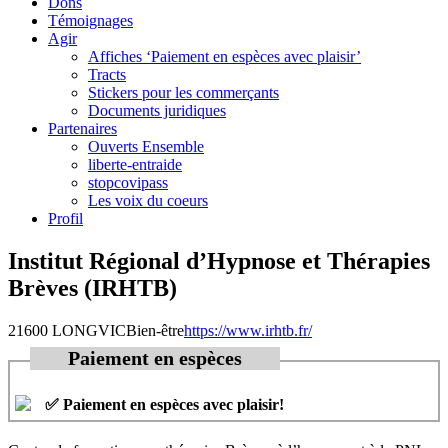
Dons
Témoignages
Agir
Affiches ‘Paiement en espèces avec plaisir’
Tracts
Stickers pour les commerçants
Documents juridiques
Partenaires
Ouverts Ensemble
liberte-entraide
stopcovipass
Les voix du coeurs
Profil
Institut Régional d’Hypnose et Thérapies
Brèves (IRHTB)
21600 LONGVIC
Bien-être
https://www.irhtb.fr/
Paiement en espèces
✅ Paiement en espèces avec plaisir!