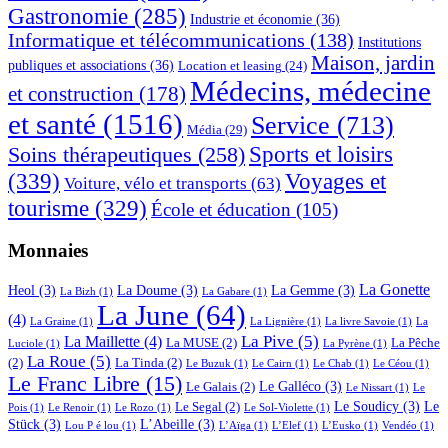
Gastronomie
(285)
Industrie et économie
(36)
Informatique et télécommunications
(138)
Institutions
Maison, jardin
publiques et associations
(36)
Location et leasing
(24)
Médecins, médecine
et construction
(178)
et santé
(1516)
Service
(713)
Média
(29)
Sports et loisirs
Soins thérapeutiques
(258)
(339)
Voyages et
Voiture, vélo et transports
(63)
tourisme
(329)
École et éducation
(105)
Monnaies
La Gonette
Heol
(3)
La Doume
(3)
La Gemme
(3)
La Bizh
(1)
La Gabare
(1)
La June
(64)
(4)
La Graine
(1)
La Lignière
(1)
La livre Savoie
(1)
La
La Pive
(5)
La Maillette
(4)
La MUSE
(2)
La Pêche
Luciole
(1)
La Pyrène
(1)
La Roue
(5)
(2)
La Tinda
(2)
Le Buzuk
(1)
Le Cairn
(1)
Le Chab
(1)
Le Céou
(1)
Le Franc Libre
(15)
Le Galléco
(3)
Le Galais
(2)
Le Nissart
(1)
Le
Le Soudicy
(3)
Le
Le Segal
(2)
Pois
(1)
Le Renoir
(1)
Le Rozo
(1)
Le Sol-Violette
(1)
Stück
(3)
L’Abeille
(3)
Lou P é lou
(1)
L’Aïga
(1)
L’Elef
(1)
L’Eusko
(1)
Vendéo
(1)