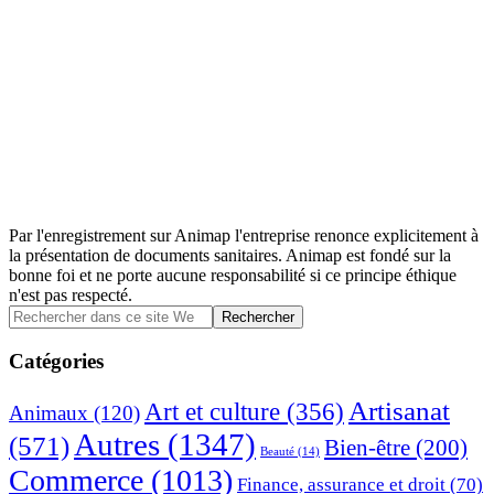
Par l'enregistrement sur Animap l'entreprise renonce explicitement à
la présentation de documents sanitaires. Animap est fondé sur la
bonne foi et ne porte aucune responsabilité si ce principe éthique
n'est pas respecté.
Barre
Rechercher
dans
latérale
ce
Catégories
principale
site
Web
Artisanat
Art et culture
(356)
Animaux
(120)
Autres
(1347)
(571)
Bien-être
(200)
Beauté
(14)
Commerce
(1013)
Finance, assurance et droit
(70)