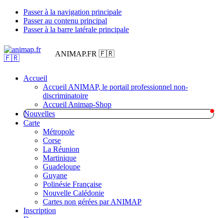
Passer à la navigation principale
Passer au contenu principal
Passer à la barre latérale principale
ANIMAP.FR 🇫🇷
Accueil
Accueil ANIMAP, le portail professionnel non-
discriminatoire
Accueil Animap-Shop
Nouvelles
Carte
Métropole
Corse
La Réunion
Martinique
Guadeloupe
Guyane
Polinésie Française
Nouvelle Calédonie
Cartes non gérées par ANIMAP
Inscription