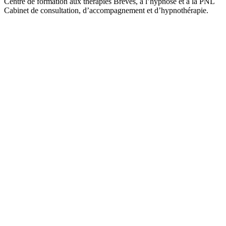
Centre de formation aux thérapies Brèves, à l’hypnose et à la PNL
Cabinet de consultation, d’accompagnement et d’hypnothérapie.