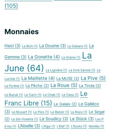
(105)
Monnaies
Heol
(3)
La Doume
(3)
La
La Bizh
(1)
La Gabare
(1)
La
La Gonette
(4)
Gemme
(3)
La Graine
(1)
June
(64)
La Lignière
(1)
La livre Savoie
(1)
La
La Pive
(5)
La Maillette
(4)
La MUSE
(2)
Luciole
(1)
La Roue
(5)
La Pêche
(2)
La Tinda
(2)
La Pyrène
(1)
Le
Le Buzuk
(1)
Le Cairn
(1)
Le Chab
(1)
Le Céou
(1)
Franc Libre
(15)
Le Galléco
Le Galais
(2)
(3)
Le Segal
Le Nissart
(1)
Le Pois
(1)
Le Renoir
(1)
Le Rozo
(1)
Le Soudicy
(3)
Le Stück
(3)
(2)
Le Sol-Violette
(1)
Lou P
L’Abeille
(3)
é lou
(1)
L’Aïga
(1)
L’Elef
(1)
L’Eusko
(1)
Vendéo
(1)