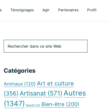
s
Témoignages
Agir
Partenaires
Profil
Barre
Rechercher
dans
ce
latérale
site
Web
Catégories
principale
Art et culture
Animaux
(120)
Autres
Artisanat
(571)
(356)
(1347)
Bien-être
(200)
Beauté
(14)