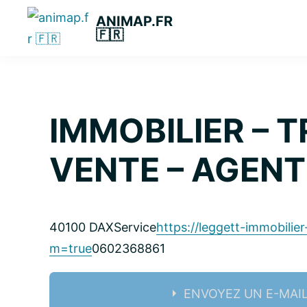
Passer
Passer
Passer
ANIMAP.FR
à
au
à
🇫🇷
la
contenu
la
navigation
principal
barre
principale
latérale
principale
IMMOBILIER – 
VENTE – AGEN
40100 DAX
Service
https://leggett-immobilier
m=true
0602368861
ENVOYEZ UN E-MAI