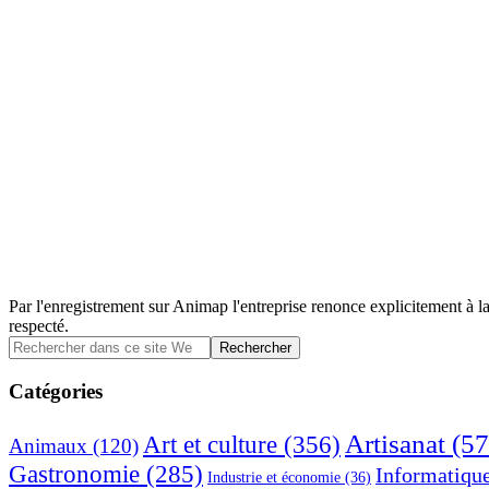
Par l'enregistrement sur Animap l'entreprise renonce explicitement à la
respecté.
Barre
Rechercher
dans
latérale
ce
Catégories
principale
site
Web
Artisanat
(57
Art et culture
(356)
Animaux
(120)
Gastronomie
(285)
Informatiqu
Industrie et économie
(36)