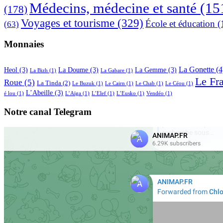
Médecins, médecine et santé
(15
(178)
Voyages et tourisme
(329)
École et éducation
(
(63)
Monnaies
La Gonette
(4
Heol
(3)
La Doume
(3)
La Gemme
(3)
La Bizh
(1)
La Gabare
(1)
Le Fr
Roue
(5)
La Tinda
(2)
Le Buzuk
(1)
Le Cairn
(1)
Le Chab
(1)
Le Céou
(1)
L’Abeille
(3)
é lou
(1)
L’Aïga
(1)
L’Elef
(1)
L’Eusko
(1)
Vendéo
(1)
Notre canal Telegram