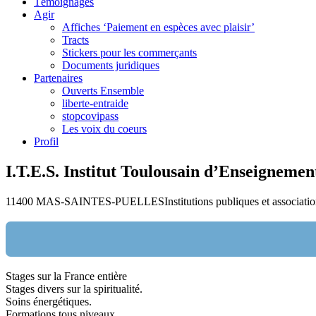
Témoignages
Agir
Affiches ‘Paiement en espèces avec plaisir’
Tracts
Stickers pour les commerçants
Documents juridiques
Partenaires
Ouverts Ensemble
liberte-entraide
stopcovipass
Les voix du coeurs
Profil
I.T.E.S. Institut Toulousain d’Enseignement
11400 MAS-SAINTES-PUELLES
Institutions publiques et associati
Stages sur la France entière
Nom:
Stages divers sur la spiritualité.
Soins énergétiques.
email:
Formations tous niveaux.