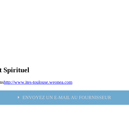
 Spirituel
ons
http://www.ites-toulouse.weonea.com
ENVOYEZ UN E-MAIL AU FOURNISSEUR