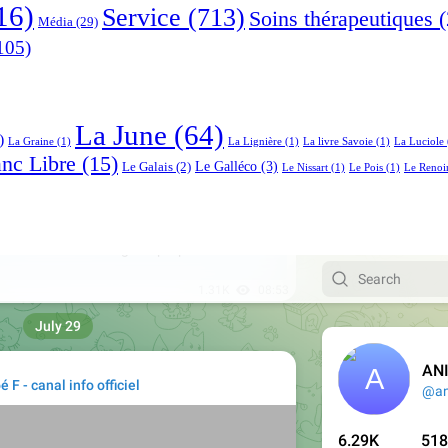
16)
Service
(713)
Soins thérapeutiques
(
Média
(29)
105)
La June
(64)
)
La Graine
(1)
La Lignière
(1)
La livre Savoie
(1)
La Luciole
anc Libre
(15)
Le Galléco
(3)
Le Galais
(2)
Le Nissart
(1)
Le Pois
(1)
Le Renoi