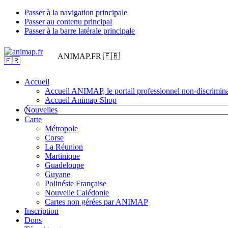
Passer à la navigation principale
Passer au contenu principal
Passer à la barre latérale principale
ANIMAP.FR 🇫🇷
Accueil
Accueil ANIMAP, le portail professionnel non-discrimina
Accueil Animap-Shop
Nouvelles
Carte
Métropole
Corse
La Réunion
Martinique
Guadeloupe
Guyane
Polinésie Française
Nouvelle Calédonie
Cartes non gérées par ANIMAP
Inscription
Dons