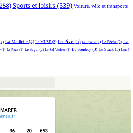
Sports et loisirs
(339)
258)
Voiture, vélo et transports
La Pive
(5)
La
La Maillette
(4)
La MUSE
(2)
La Pêche
(2)
(1)
La Pyrène
(1)
Le Soudicy
(3)
Le Stück
(3)
Le Segal
(2)
r
(1)
Le Rozo
(1)
Le Sol-Violette
(1)
Lou P