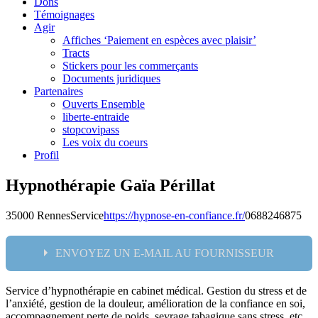
Dons
Témoignages
Agir
Affiches ‘Paiement en espèces avec plaisir’
Tracts
Stickers pour les commerçants
Documents juridiques
Partenaires
Ouverts Ensemble
liberte-entraide
stopcovipass
Les voix du coeurs
Profil
Hypnothérapie Gaïa Périllat
35000 Rennes
Service
https://hypnose-en-confiance.fr/
0688246875
ENVOYEZ UN E-MAIL AU FOURNISSEUR
Service d’hypnothérapie en cabinet médical. Gestion du stress et de
Nom:
l’anxiété, gestion de la douleur, amélioration de la confiance en soi,
accompagnement perte de poids, sevrage tabagique sans stress, etc.