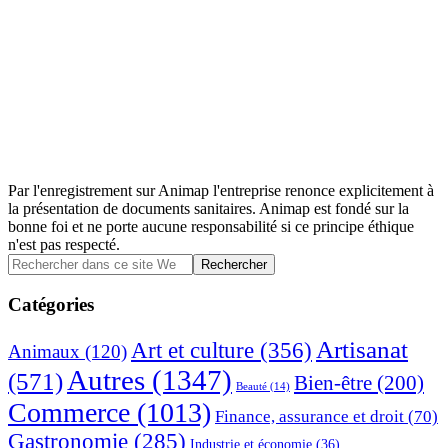
Par l'enregistrement sur Animap l'entreprise renonce explicitement à
la présentation de documents sanitaires. Animap est fondé sur la
bonne foi et ne porte aucune responsabilité si ce principe éthique
n'est pas respecté.
Barre
Rechercher
dans
latérale
ce
Catégories
principale
site
Web
Artisanat
Art et culture
(356)
Animaux
(120)
Autres
(1347)
(571)
Bien-être
(200)
Beauté
(14)
Commerce
(1013)
Finance, assurance et droit
(70)
Gastronomie
(285)
Industrie et économie
(36)