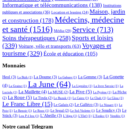
Informatique et télécommunications
(138)
Institutions
Maison, jardin
publiques et associations
(36)
Location et leasing
(24)
Médecins, médecine
et construction
(178)
et santé
(1516)
Service
(713)
Média
(29)
Sports et loisirs
Soins thérapeutiques
(258)
(339)
Voyages et
Voiture, vélo et transports
(63)
tourisme
(329)
École et éducation
(105)
Monnaies
La Gonette
Heol
(3)
La Doume
(3)
La Gemme
(3)
La Bizh
(1)
La Gabare
(1)
La June
(64)
(4)
La Graine
(1)
La Lignière
(1)
La livre Savoie
(1)
La
La Pive
(5)
La Maillette
(4)
La MUSE
(2)
La Pêche
Luciole
(1)
La Pyrène
(1)
La Roue
(5)
(2)
La Tinda
(2)
Le Buzuk
(1)
Le Cairn
(1)
Le Chab
(1)
Le Céou
(1)
Le Franc Libre
(15)
Le Galléco
(3)
Le Galais
(2)
Le Nissart
(1)
Le
Le Soudicy
(3)
Le
Le Segal
(2)
Pois
(1)
Le Renoir
(1)
Le Rozo
(1)
Le Sol-Violette
(1)
Stück
(3)
L’Abeille
(3)
Lou P é lou
(1)
L’Aïga
(1)
L’Elef
(1)
L’Eusko
(1)
Vendéo
(1)
Notre canal Telegram