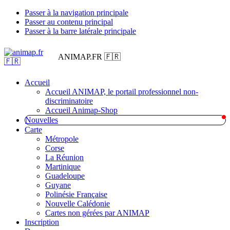
Passer à la navigation principale
Passer au contenu principal
Passer à la barre latérale principale
ANIMAP.FR 🇫🇷
Accueil
Accueil ANIMAP, le portail professionnel non-
discriminatoire
Accueil Animap-Shop
Nouvelles
Carte
Métropole
Corse
La Réunion
Martinique
Guadeloupe
Guyane
Polinésie Française
Nouvelle Calédonie
Cartes non gérées par ANIMAP
Inscription