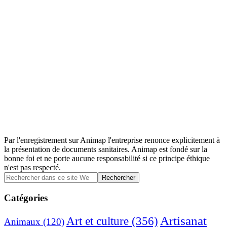
Par l'enregistrement sur Animap l'entreprise renonce explicitement à
la présentation de documents sanitaires. Animap est fondé sur la
bonne foi et ne porte aucune responsabilité si ce principe éthique
n'est pas respecté.
Barre
Rechercher
dans
latérale
ce
Catégories
principale
site
Web
Artisanat
Art et culture
(356)
Animaux
(120)