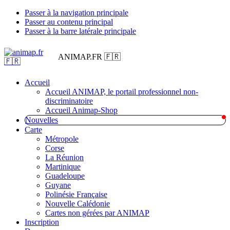
Passer à la navigation principale
Passer au contenu principal
Passer à la barre latérale principale
ANIMAP.FR 🇫🇷
Accueil
Accueil ANIMAP, le portail professionnel non-
discriminatoire
Accueil Animap-Shop
Nouvelles
Carte
Métropole
Corse
La Réunion
Martinique
Guadeloupe
Guyane
Polinésie Française
Nouvelle Calédonie
Cartes non gérées par ANIMAP
Inscription