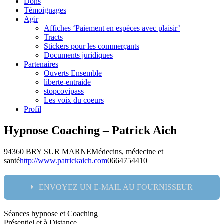
Dons
Témoignages
Agir
Affiches ‘Paiement en espèces avec plaisir’
Tracts
Stickers pour les commerçants
Documents juridiques
Partenaires
Ouverts Ensemble
liberte-entraide
stopcovipass
Les voix du coeurs
Profil
Hypnose Coaching – Patrick Aich
94360 BRY SUR MARNE
Médecins, médecine et
santé
http://www.patrickaich.com
0664754410
ENVOYEZ UN E-MAIL AU FOURNISSEUR
Séances hypnose et Coaching
Nom:
Présentiel et à Distance