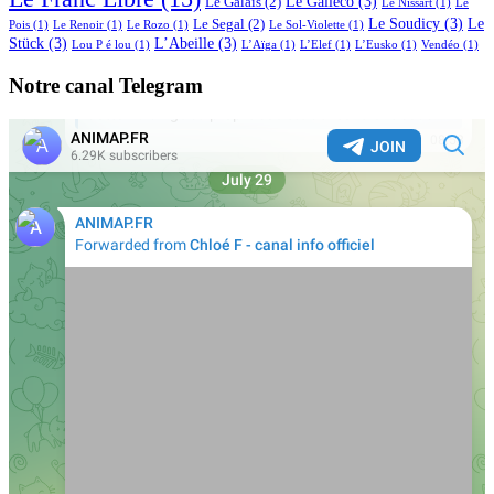
Le Galléco
(3)
Le Galais
(2)
Le Nissart
(1)
Le
Le Soudicy
(3)
Le
Le Segal
(2)
Pois
(1)
Le Renoir
(1)
Le Rozo
(1)
Le Sol-Violette
(1)
Stück
(3)
L’Abeille
(3)
Lou P é lou
(1)
L’Aïga
(1)
L’Elef
(1)
L’Eusko
(1)
Vendéo
(1)
Notre canal Telegram