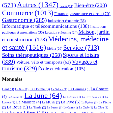
Autres
(1347)
(571)
Bien-être
(200)
Beauté
(14)
Commerce
(1013)
Finance, assurance et droit
(70)
Gastronomie
(285)
Industrie et économie
(36)
Informatique et télécommunications
(138)
Institutions
Maison, jardin
publiques et associations
(36)
Location et leasing
(24)
Médecins, médecine
et construction
(178)
et santé
(1516)
Service
(713)
Média
(29)
Sports et loisirs
Soins thérapeutiques
(258)
(339)
Voyages et
Voiture, vélo et transports
(63)
tourisme
(329)
École et éducation
(105)
Monnaies
La Gonette
Heol
(3)
La Doume
(3)
La Gemme
(3)
La Bizh
(1)
La Gabare
(1)
La June
(64)
(4)
La Graine
(1)
La Lignière
(1)
La livre Savoie
(1)
La
La Pive
(5)
La Maillette
(4)
La MUSE
(2)
La Pêche
Luciole
(1)
La Pyrène
(1)
La Roue
(5)
(2)
La Tinda
(2)
Le Buzuk
(1)
Le Cairn
(1)
Le Chab
(1)
Le Céou
(1)
Le Franc Libre
(15)