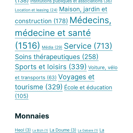
(138)
Institutions publiques et associations
(36)
Maison, jardin et
Location et leasing
(24)
Médecins,
construction
(178)
médecine et santé
(1516)
Service
(713)
Média
(29)
Soins thérapeutiques
(258)
Sports et loisirs
(339)
Voiture, vélo
Voyages et
et transports
(63)
tourisme
(329)
École et éducation
(105)
Monnaies
Heol
(3)
La Doume
(3)
La
La Bizh
(1)
La Gabare
(1)