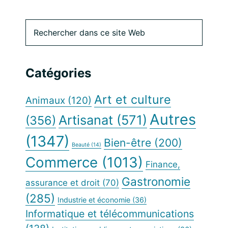
Barre
Rechercher
dans
latérale
ce
site
principale
Catégories
Web
Art et culture
Animaux
(120)
Autres
Artisanat
(571)
(356)
(1347)
Bien-être
(200)
Beauté
(14)
Commerce
(1013)
Finance,
Gastronomie
assurance et droit
(70)
(285)
Industrie et économie
(36)
Informatique et télécommunications