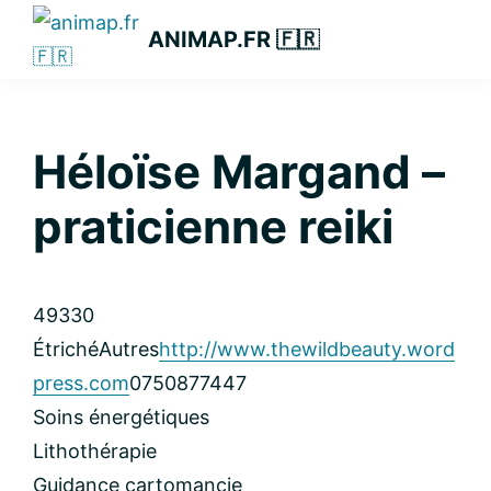
Passer
Passer
Passer
ANIMAP.FR 🇫🇷
à
au
à
la
contenu
la
navigation
principal
barre
principale
latérale
Héloïse Margand –
principale
praticienne reiki
49330
Étriché
Autres
http://www.thewildbeauty.word
press.com
0750877447
Soins énergétiques
Lithothérapie
Guidance cartomancie