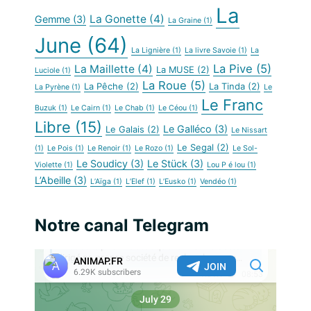
La
La Gonette
(4)
Gemme
(3)
La Graine
(1)
June
(64)
La Lignière
(1)
La livre Savoie
(1)
La
La Pive
(5)
La Maillette
(4)
La MUSE
(2)
Luciole
(1)
La Roue
(5)
La Pêche
(2)
La Tinda
(2)
La Pyrène
(1)
Le
Le Franc
Buzuk
(1)
Le Cairn
(1)
Le Chab
(1)
Le Céou
(1)
Libre
(15)
Le Galléco
(3)
Le Galais
(2)
Le Nissart
Le Segal
(2)
(1)
Le Pois
(1)
Le Renoir
(1)
Le Rozo
(1)
Le Sol-
Le Soudicy
(3)
Le Stück
(3)
Violette
(1)
Lou P é lou
(1)
L’Abeille
(3)
L’Aïga
(1)
L’Elef
(1)
L’Eusko
(1)
Vendéo
(1)
Notre canal Telegram