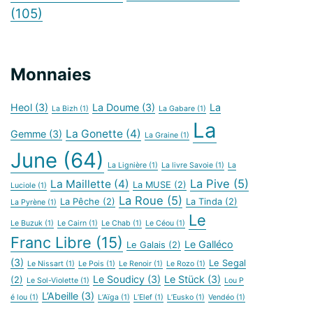
(105)
Monnaies
Heol
(3)
La Doume
(3)
La
La Bizh
(1)
La Gabare
(1)
La
La Gonette
(4)
Gemme
(3)
La Graine
(1)
June
(64)
La Lignière
(1)
La livre Savoie
(1)
La
La Pive
(5)
La Maillette
(4)
La MUSE
(2)
Luciole
(1)
La Roue
(5)
La Pêche
(2)
La Tinda
(2)
La Pyrène
(1)
Le
Le Buzuk
(1)
Le Cairn
(1)
Le Chab
(1)
Le Céou
(1)
Franc Libre
(15)
Le Galléco
Le Galais
(2)
(3)
Le Segal
Le Nissart
(1)
Le Pois
(1)
Le Renoir
(1)
Le Rozo
(1)
Le Soudicy
(3)
Le Stück
(3)
(2)
Le Sol-Violette
(1)
Lou P
L’Abeille
(3)
é lou
(1)
L’Aïga
(1)
L’Elef
(1)
L’Eusko
(1)
Vendéo
(1)