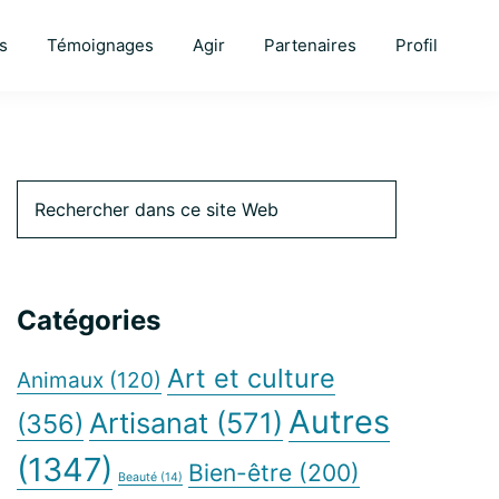
s
Témoignages
Agir
Partenaires
Profil
Barre
Rechercher
dans
ce
latérale
site
Web
Catégories
principale
Art et culture
Animaux
(120)
Autres
Artisanat
(571)
(356)
(1347)
Bien-être
(200)
Beauté
(14)