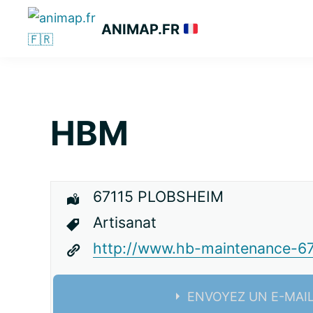
Passer
Passer
Passer
ANIMAP.FR
à
au
à
la
contenu
la
navigation
principal
barre
principale
latérale
principale
HBM
67115 PLOBSHEIM
Artisanat
http://www.hb-maintenance-67
ENVOYEZ UN E-MAI