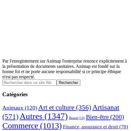
Par l'enregistrement sur Animap l'entreprise renonce explicitement à
la présentation de documents sanitaires. Animap est fondé sur la
bonne foi et ne porte aucune responsabilité si ce principe éthique
n'est pas respecté.
Barre
Rechercher
dans
latérale
ce
Catégories
principale
site
Web
Artisanat
Art et culture
(356)
Animaux
(120)
Autres
(1347)
(571)
Bien-être
(200)
Beauté
(14)
Commerce
(1013)
Finance, assurance et droit
(70)