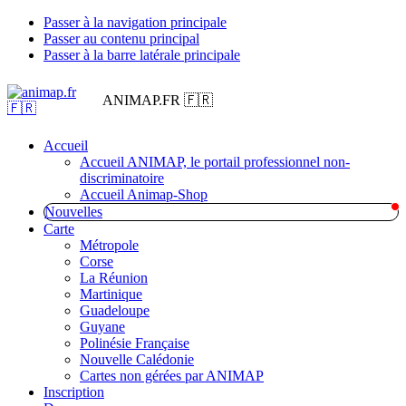
Passer à la navigation principale
Passer au contenu principal
Passer à la barre latérale principale
ANIMAP.FR 🇫🇷
Accueil
Accueil ANIMAP, le portail professionnel non-
discriminatoire
Accueil Animap-Shop
Nouvelles
Carte
Métropole
Corse
La Réunion
Martinique
Guadeloupe
Guyane
Polinésie Française
Nouvelle Calédonie
Cartes non gérées par ANIMAP
Inscription