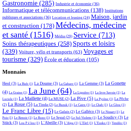
Gastronomie
(285)
Industrie et économie
(36)
Informatique et télécommunications
(138)
Institutions
Maison, jardin
publiques et associations
(36)
Location et leasing
(24)
Médecins, médecine
et construction
(178)
et santé
(1516)
Service
(713)
Média
(29)
Sports et loisirs
Soins thérapeutiques
(258)
(339)
Voyages et
Voiture, vélo et transports
(63)
tourisme
(329)
École et éducation
(105)
Monnaies
La Gonette
Heol
(3)
La Doume
(3)
La Gemme
(3)
La Bizh
(1)
La Gabare
(1)
La June
(64)
(4)
La Graine
(1)
La Lignière
(1)
La livre Savoie
(1)
La
La Pive
(5)
La Maillette
(4)
La MUSE
(2)
La Pêche
Luciole
(1)
La Pyrène
(1)
La Roue
(5)
(2)
La Tinda
(2)
Le Buzuk
(1)
Le Cairn
(1)
Le Chab
(1)
Le Céou
(1)
Le Franc Libre
(15)
Le Galléco
(3)
Le Galais
(2)
Le Nissart
(1)
Le
Le Soudicy
(3)
Le
Le Segal
(2)
Pois
(1)
Le Renoir
(1)
Le Rozo
(1)
Le Sol-Violette
(1)
Stück
(3)
L’Abeille
(3)
Lou P é lou
(1)
L’Aïga
(1)
L’Elef
(1)
L’Eusko
(1)
Vendéo
(1)