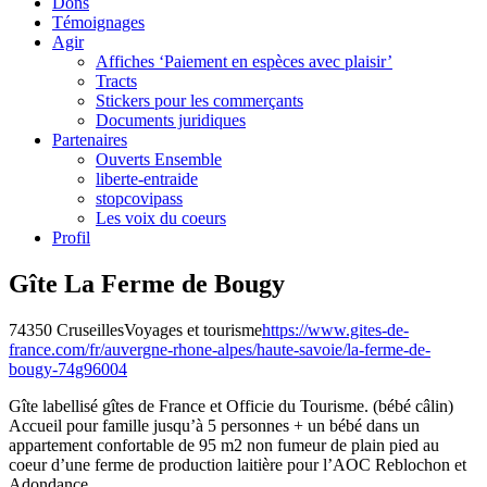
Dons
Témoignages
Agir
Affiches ‘Paiement en espèces avec plaisir’
Tracts
Stickers pour les commerçants
Documents juridiques
Partenaires
Ouverts Ensemble
liberte-entraide
stopcovipass
Les voix du coeurs
Profil
Gîte La Ferme de Bougy
74350 Cruseilles
Voyages et tourisme
https://www.gites-de-
france.com/fr/auvergne-rhone-alpes/haute-savoie/la-ferme-de-
bougy-74g96004
Gîte labellisé gîtes de France et Officie du Tourisme. (bébé câlin)
Accueil pour famille jusqu’à 5 personnes + un bébé dans un
appartement confortable de 95 m2 non fumeur de plain pied au
coeur d’une ferme de production laitière pour l’AOC Reblochon et
Adondance.