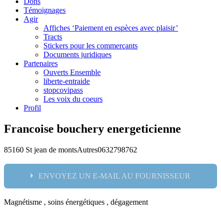
Dons
Témoignages
Agir
Affiches ‘Paiement en espèces avec plaisir’
Tracts
Stickers pour les commerçants
Documents juridiques
Partenaires
Ouverts Ensemble
liberte-entraide
stopcovipass
Les voix du coeurs
Profil
Francoise bouchery energeticienne
85160 St jean de monts
Autres
0632798762
ENVOYEZ UN E-MAIL AU FOURNISSEUR
Magnétisme , soins énergétiques , dégagement
Nom: