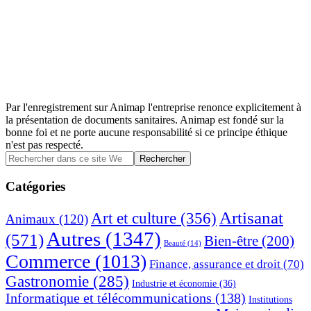
Par l'enregistrement sur Animap l'entreprise renonce explicitement à
la présentation de documents sanitaires. Animap est fondé sur la
bonne foi et ne porte aucune responsabilité si ce principe éthique
n'est pas respecté.
Barre
Rechercher
dans
latérale
ce
Catégories
principale
site
Web
Artisanat
Art et culture
(356)
Animaux
(120)
Autres
(1347)
(571)
Bien-être
(200)
Beauté
(14)
Commerce
(1013)
Finance, assurance et droit
(70)
Gastronomie
(285)
Industrie et économie
(36)
Informatique et télécommunications
(138)
Institutions