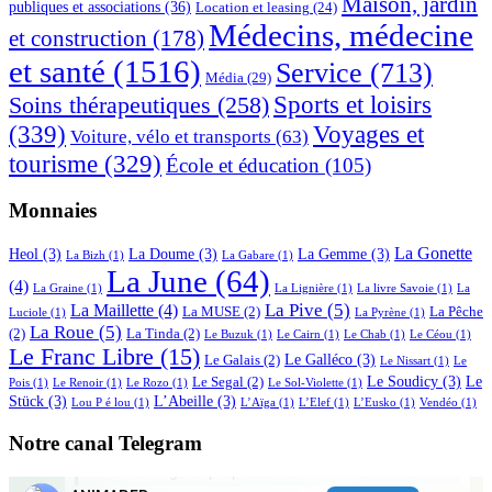
Maison, jardin
publiques et associations
(36)
Location et leasing
(24)
Médecins, médecine
et construction
(178)
et santé
(1516)
Service
(713)
Média
(29)
Sports et loisirs
Soins thérapeutiques
(258)
(339)
Voyages et
Voiture, vélo et transports
(63)
tourisme
(329)
École et éducation
(105)
Monnaies
La Gonette
Heol
(3)
La Doume
(3)
La Gemme
(3)
La Bizh
(1)
La Gabare
(1)
La June
(64)
(4)
La Graine
(1)
La Lignière
(1)
La livre Savoie
(1)
La
La Pive
(5)
La Maillette
(4)
La MUSE
(2)
La Pêche
Luciole
(1)
La Pyrène
(1)
La Roue
(5)
(2)
La Tinda
(2)
Le Buzuk
(1)
Le Cairn
(1)
Le Chab
(1)
Le Céou
(1)
Le Franc Libre
(15)
Le Galléco
(3)
Le Galais
(2)
Le Nissart
(1)
Le
Le Soudicy
(3)
Le
Le Segal
(2)
Pois
(1)
Le Renoir
(1)
Le Rozo
(1)
Le Sol-Violette
(1)
Stück
(3)
L’Abeille
(3)
Lou P é lou
(1)
L’Aïga
(1)
L’Elef
(1)
L’Eusko
(1)
Vendéo
(1)
Notre canal Telegram