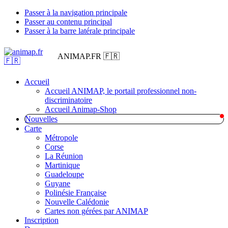
Passer à la navigation principale
Passer au contenu principal
Passer à la barre latérale principale
ANIMAP.FR 🇫🇷
Accueil
Accueil ANIMAP, le portail professionnel non-
discriminatoire
Accueil Animap-Shop
Nouvelles
Carte
Métropole
Corse
La Réunion
Martinique
Guadeloupe
Guyane
Polinésie Française
Nouvelle Calédonie
Cartes non gérées par ANIMAP
Inscription