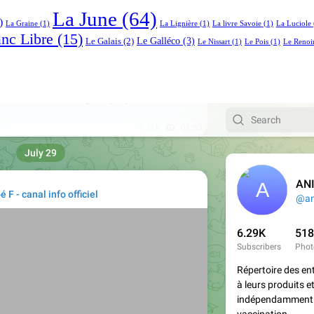
La June
(64)
)
La Graine
(1)
La Lignière
(1)
La livre Savoie
(1)
La Luciole
anc Libre
(15)
Le Galléco
(3)
Le Galais
(2)
Le Nissart
(1)
Le Pois
(1)
Le Renoi