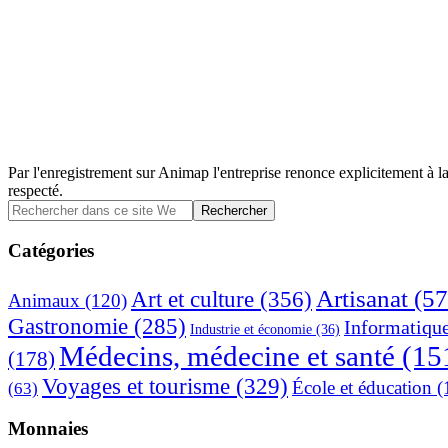
Par l'enregistrement sur Animap l'entreprise renonce explicitement à la
respecté.
Barre
Rechercher
dans
latérale
ce
Catégories
principale
site
Web
Artisanat
(57
Art et culture
(356)
Animaux
(120)
Gastronomie
(285)
Informatiqu
Industrie et économie
(36)
Médecins, médecine et santé
(15
(178)
Voyages et tourisme
(329)
École et éducation
(
(63)
Monnaies