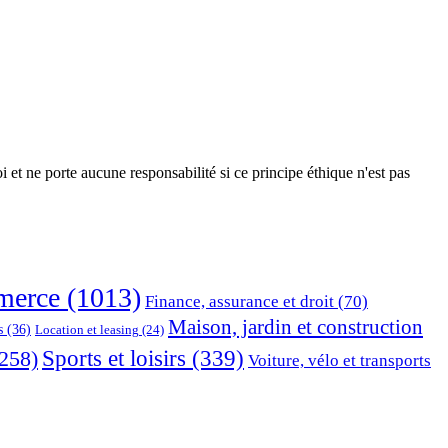
 et ne porte aucune responsabilité si ce principe éthique n'est pas
erce
(1013)
Finance, assurance et droit
(70)
Maison, jardin et construction
s
(36)
Location et leasing
(24)
Sports et loisirs
(339)
258)
Voiture, vélo et transports