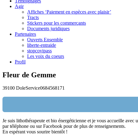
Témoignages
Agir
Affiches ‘Paiement en espèces avec plaisir’
Tracts
Stickers pour les commerçants
Documents juridiques
Partenaires
Ouverts Ensemble
liberte-entraide
stopcovipass
Les voix du coeurs
Profil
Fleur de Gemme
39100 Dole
Service
0684568171
Je suis lithothérapeute et bio énergéticienne et je vous accueille avec
Nom:
par téléphone ou sur Facebook pour de plus de renseignements.
En espérant vous sourire bientôt !
email: