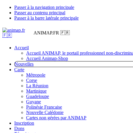
Passer à la navigation principale
Passer au contenu principal
Passer à la barre latérale principale
ANIMAP.FR 🇫🇷
Accueil
Accueil ANIMAP, le portail professionnel non-discrimina
Accueil Animap-Shop
Nouvelles
Carte
Métropole
Corse
La Réunion
Martinique
Guadeloupe
Guyane
Polinésie Française
Nouvelle Calédonie
Cartes non gérées par ANIMAP
Inscription
Dons