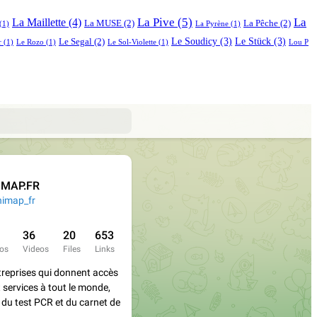
La Pive
(5)
La
La Maillette
(4)
La MUSE
(2)
La Pêche
(2)
(1)
La Pyrène
(1)
Le Soudicy
(3)
Le Stück
(3)
Le Segal
(2)
r
(1)
Le Rozo
(1)
Le Sol-Violette
(1)
Lou P