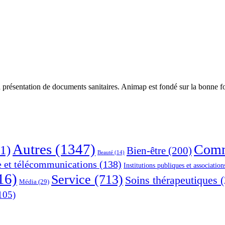
 présentation de documents sanitaires. Animap est fondé sur la bonne foi
Autres
(1347)
Comm
1)
Bien-être
(200)
Beauté
(14)
e et télécommunications
(138)
Institutions publiques et association
16)
Service
(713)
Soins thérapeutiques
(
Média
(29)
105)