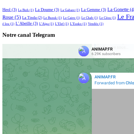
La Gonette
(4
Heol
(3)
La Doume
(3)
La Gemme
(3)
La Bizh
(1)
La Gabare
(1)
Le Fr
Roue
(5)
La Tinda
(2)
Le Buzuk
(1)
Le Cairn
(1)
Le Chab
(1)
Le Céou
(1)
L’Abeille
(3)
é lou
(1)
L’Aïga
(1)
L’Elef
(1)
L’Eusko
(1)
Vendéo
(1)
Notre canal Telegram