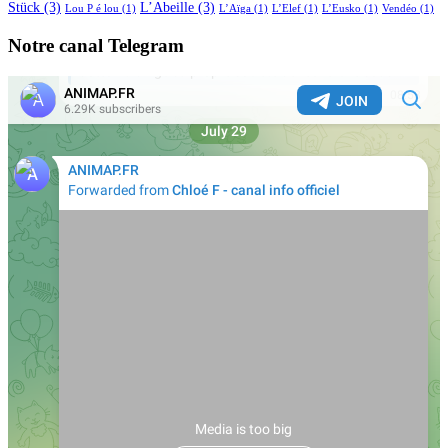
Stück
(3)
L’Abeille
(3)
Lou P é lou
(1)
L’Aïga
(1)
L’Elef
(1)
L’Eusko
(1)
Vendéo
(1)
Notre canal Telegram