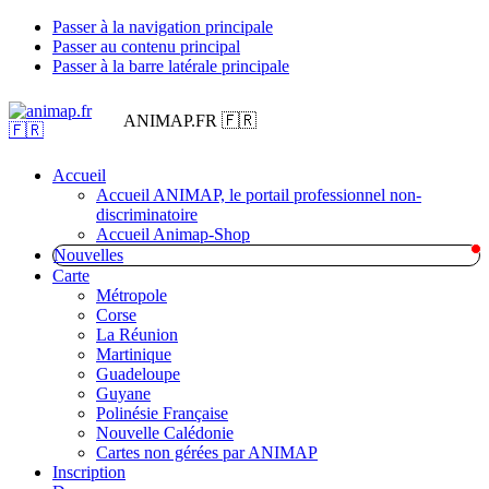
Passer à la navigation principale
Passer au contenu principal
Passer à la barre latérale principale
ANIMAP.FR 🇫🇷
Accueil
Accueil ANIMAP, le portail professionnel non-
discriminatoire
Accueil Animap-Shop
Nouvelles
Carte
Métropole
Corse
La Réunion
Martinique
Guadeloupe
Guyane
Polinésie Française
Nouvelle Calédonie
Cartes non gérées par ANIMAP
Inscription