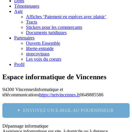
Dons
Témoignages
Agir
Affiches ‘Paiement en espèces avec plaisir’
Tracts
Stickers pour les commerçants
Documents juridiques
Partenaires
Ouverts Ensemble
liberte-entraide
stopcovipass
Les voix du coeurs
Profil
Espace informatique de Vincennes
94300 Vincennes
Informatique et
télécommunications
https://netvincennes.fr
0649885586
ENVOYEZ UN E-MAIL AU FOURNISSEUR
Dépannage informatique
Nom:
Assistance informatique sur site, à domicile ou à distance