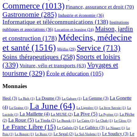
Commerce
(1013)
Finance, assurance et droit
(70)
Gastronomie
(285)
Industrie et économie
(36)
Informatique et télécommunications
(138)
Institutions
Maison, jardin
publiques et associations
(36)
Location et leasing
(24)
Médecins, médecine
et construction
(178)
et santé
(1516)
Service
(713)
Média
(29)
Sports et loisirs
Soins thérapeutiques
(258)
(339)
Voyages et
Voiture, vélo et transports
(63)
tourisme
(329)
École et éducation
(105)
Monnaies
La Gonette
Heol
(3)
La Doume
(3)
La Gemme
(3)
La Bizh
(1)
La Gabare
(1)
La June
(64)
(4)
La Graine
(1)
La Lignière
(1)
La livre Savoie
(1)
La
La Pive
(5)
La Maillette
(4)
La MUSE
(2)
La Pêche
Luciole
(1)
La Pyrène
(1)
La Roue
(5)
(2)
La Tinda
(2)
Le Buzuk
(1)
Le Cairn
(1)
Le Chab
(1)
Le Céou
(1)
Le Franc Libre
(15)
Le Galléco
(3)
Le Galais
(2)
Le Nissart
(1)
Le
Le Soudicy
(3)
Le
Le Segal
(2)
Pois
(1)
Le Renoir
(1)
Le Rozo
(1)
Le Sol-Violette
(1)