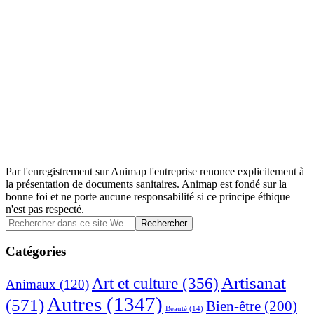
Par l'enregistrement sur Animap l'entreprise renonce explicitement à
la présentation de documents sanitaires. Animap est fondé sur la
bonne foi et ne porte aucune responsabilité si ce principe éthique
n'est pas respecté.
Barre
Rechercher
dans
latérale
ce
Catégories
principale
site
Web
Artisanat
Art et culture
(356)
Animaux
(120)
Autres
(1347)
(571)
Bien-être
(200)
Beauté
(14)