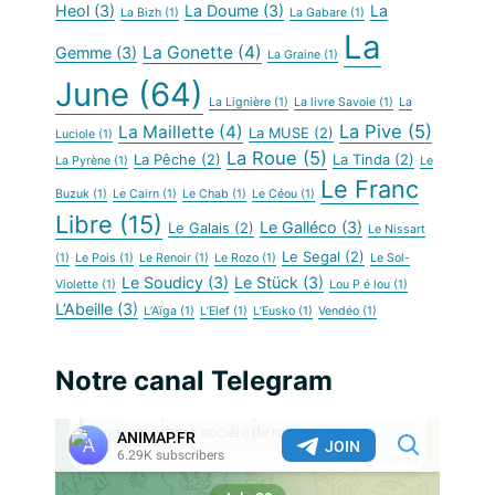
Heol
(3)
La Doume
(3)
La
La Bizh
(1)
La Gabare
(1)
La
La Gonette
(4)
Gemme
(3)
La Graine
(1)
June
(64)
La Lignière
(1)
La livre Savoie
(1)
La
La Pive
(5)
La Maillette
(4)
La MUSE
(2)
Luciole
(1)
La Roue
(5)
La Pêche
(2)
La Tinda
(2)
La Pyrène
(1)
Le
Le Franc
Buzuk
(1)
Le Cairn
(1)
Le Chab
(1)
Le Céou
(1)
Libre
(15)
Le Galléco
(3)
Le Galais
(2)
Le Nissart
Le Segal
(2)
(1)
Le Pois
(1)
Le Renoir
(1)
Le Rozo
(1)
Le Sol-
Le Soudicy
(3)
Le Stück
(3)
Violette
(1)
Lou P é lou
(1)
L’Abeille
(3)
L’Aïga
(1)
L’Elef
(1)
L’Eusko
(1)
Vendéo
(1)
Notre canal Telegram