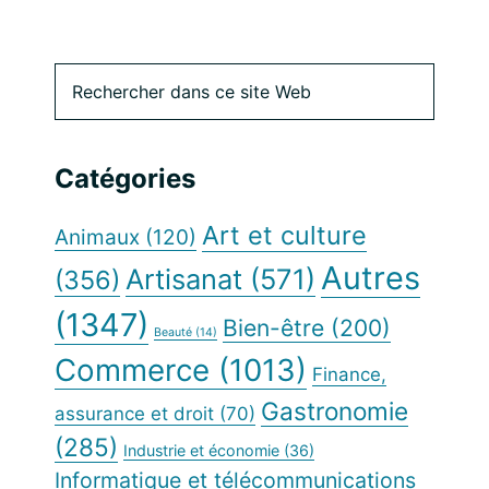
Barre
Rechercher
dans
latérale
ce
site
principale
Catégories
Web
Art et culture
Animaux
(120)
Autres
Artisanat
(571)
(356)
(1347)
Bien-être
(200)
Beauté
(14)
Commerce
(1013)
Finance,
Gastronomie
assurance et droit
(70)
(285)
Industrie et économie
(36)
Informatique et télécommunications