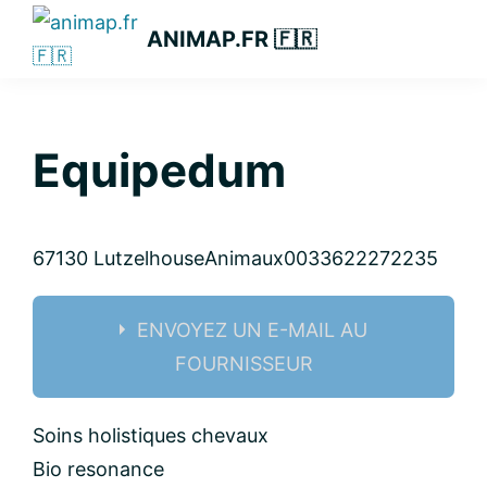
Passer
Passer
Passer
ANIMAP.FR 🇫🇷
à
au
à
la
contenu
la
navigation
principal
barre
principale
latérale
Equipedum
principale
67130 Lutzelhouse
Animaux
0033622272235
ENVOYEZ UN E-MAIL AU
FOURNISSEUR
Nom:
Soins holistiques chevaux
Bio resonance