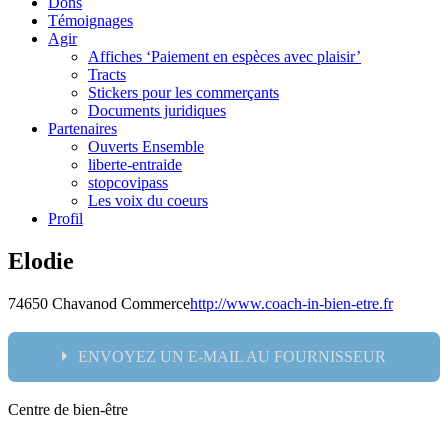
Dons
Témoignages
Agir
Affiches ‘Paiement en espèces avec plaisir’
Tracts
Stickers pour les commerçants
Documents juridiques
Partenaires
Ouverts Ensemble
liberte-entraide
stopcovipass
Les voix du coeurs
Profil
Elodie
74650 Chavanod
Commerce
http://www.coach-in-bien-etre.fr
ENVOYEZ UN E-MAIL AU FOURNISSEUR
Centre de bien-être
Nom: