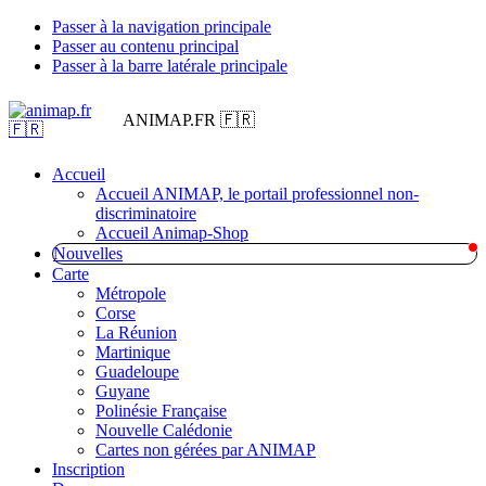
Passer à la navigation principale
Passer au contenu principal
Passer à la barre latérale principale
ANIMAP.FR 🇫🇷
Accueil
Accueil ANIMAP, le portail professionnel non-
discriminatoire
Accueil Animap-Shop
Nouvelles
Carte
Métropole
Corse
La Réunion
Martinique
Guadeloupe
Guyane
Polinésie Française
Nouvelle Calédonie
Cartes non gérées par ANIMAP
Inscription