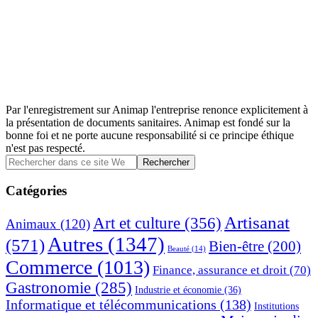
Par l'enregistrement sur Animap l'entreprise renonce explicitement à
la présentation de documents sanitaires. Animap est fondé sur la
bonne foi et ne porte aucune responsabilité si ce principe éthique
n'est pas respecté.
Barre
Rechercher
dans
latérale
ce
Catégories
principale
site
Web
Artisanat
Art et culture
(356)
Animaux
(120)
Autres
(1347)
(571)
Bien-être
(200)
Beauté
(14)
Commerce
(1013)
Finance, assurance et droit
(70)
Gastronomie
(285)
Industrie et économie
(36)
Informatique et télécommunications
(138)
Institutions