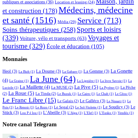
Maison, jardin
publiques et associations
(36)
Location et leasing
(24)
Médecins, médecine
et construction
(178)
et santé
(1516)
Service
(713)
Média
(29)
Sports et loisirs
Soins thérapeutiques
(258)
(339)
Voyages et
Voiture, vélo et transports
(63)
tourisme
(329)
École et éducation
(105)
Monnaies
La Gonette
Heol
(3)
La Doume
(3)
La Gemme
(3)
La Bizh
(1)
La Gabare
(1)
La June
(64)
(4)
La Graine
(1)
La Lignière
(1)
La livre Savoie
(1)
La
La Pive
(5)
La Maillette
(4)
La MUSE
(2)
La Pêche
Luciole
(1)
La Pyrène
(1)
La Roue
(5)
(2)
La Tinda
(2)
Le Buzuk
(1)
Le Cairn
(1)
Le Chab
(1)
Le Céou
(1)
Le Franc Libre
(15)
Le Galléco
(3)
Le Galais
(2)
Le Nissart
(1)
Le
Le Soudicy
(3)
Le
Le Segal
(2)
Pois
(1)
Le Renoir
(1)
Le Rozo
(1)
Le Sol-Violette
(1)
Stück
(3)
L’Abeille
(3)
Lou P é lou
(1)
L’Aïga
(1)
L’Elef
(1)
L’Eusko
(1)
Vendéo
(1)
Notre canal Telegram