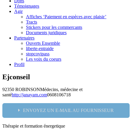
Dons
Témoignages
Agir
Affiches ‘Paiement en espèces avec plaisir’
Tracts
Stickers pour les commerçants
Documents juridiques
Partenaires
Ouverts Ensemble
liberte-entraide
stopcovipass
Les voix du coeurs
Profil
Ejconseil
92350 ROBINSON
Médecins, médecine et
santé
http://janayam.com
0608106718
ENVOYEZ UN E-MAIL AU FOURNISSEUR
Thérapie et formation énergetique
Nom: