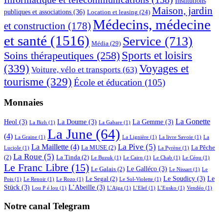
Institutions
Maison, jardin
publiques et associations
(36)
Location et leasing
(24)
Médecins, médecine
et construction
(178)
et santé
(1516)
Service
(713)
Média
(29)
Sports et loisirs
Soins thérapeutiques
(258)
(339)
Voyages et
Voiture, vélo et transports
(63)
tourisme
(329)
École et éducation
(105)
Monnaies
La Gonette
Heol
(3)
La Doume
(3)
La Gemme
(3)
La Bizh
(1)
La Gabare
(1)
La June
(64)
(4)
La Graine
(1)
La Lignière
(1)
La livre Savoie
(1)
La
La Pive
(5)
La Maillette
(4)
La MUSE
(2)
La Pêche
Luciole
(1)
La Pyrène
(1)
La Roue
(5)
(2)
La Tinda
(2)
Le Buzuk
(1)
Le Cairn
(1)
Le Chab
(1)
Le Céou
(1)
Le Franc Libre
(15)
Le Galléco
(3)
Le Galais
(2)
Le Nissart
(1)
Le
Le Soudicy
(3)
Le
Le Segal
(2)
Pois
(1)
Le Renoir
(1)
Le Rozo
(1)
Le Sol-Violette
(1)
Stück
(3)
L’Abeille
(3)
Lou P é lou
(1)
L’Aïga
(1)
L’Elef
(1)
L’Eusko
(1)
Vendéo
(1)
Notre canal Telegram