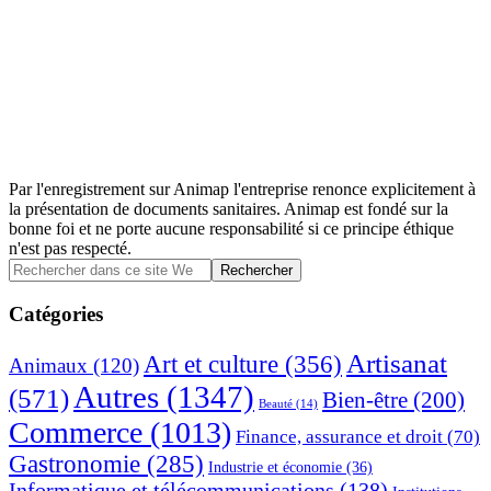
Par l'enregistrement sur Animap l'entreprise renonce explicitement à
la présentation de documents sanitaires. Animap est fondé sur la
bonne foi et ne porte aucune responsabilité si ce principe éthique
n'est pas respecté.
Barre
Rechercher
dans
latérale
ce
Catégories
principale
site
Web
Artisanat
Art et culture
(356)
Animaux
(120)
Autres
(1347)
(571)
Bien-être
(200)
Beauté
(14)
Commerce
(1013)
Finance, assurance et droit
(70)
Gastronomie
(285)
Industrie et économie
(36)
Informatique et télécommunications
(138)