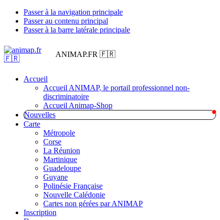
Passer à la navigation principale
Passer au contenu principal
Passer à la barre latérale principale
ANIMAP.FR 🇫🇷
Accueil
Accueil ANIMAP, le portail professionnel non-
discriminatoire
Accueil Animap-Shop
Nouvelles
Carte
Métropole
Corse
La Réunion
Martinique
Guadeloupe
Guyane
Polinésie Française
Nouvelle Calédonie
Cartes non gérées par ANIMAP
Inscription