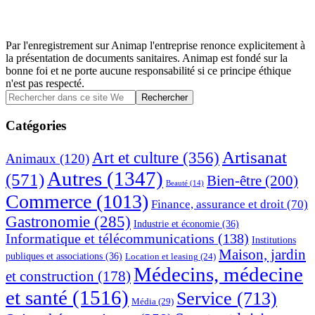
Par l'enregistrement sur Animap l'entreprise renonce explicitement à
la présentation de documents sanitaires. Animap est fondé sur la
bonne foi et ne porte aucune responsabilité si ce principe éthique
n'est pas respecté.
Barre
Rechercher
dans
latérale
ce
Catégories
principale
site
Web
Artisanat
Art et culture
(356)
Animaux
(120)
Autres
(1347)
(571)
Bien-être
(200)
Beauté
(14)
Commerce
(1013)
Finance, assurance et droit
(70)
Gastronomie
(285)
Industrie et économie
(36)
Informatique et télécommunications
(138)
Institutions
Maison, jardin
publiques et associations
(36)
Location et leasing
(24)
Médecins, médecine
et construction
(178)
et santé
(1516)
Service
(713)
Média
(29)