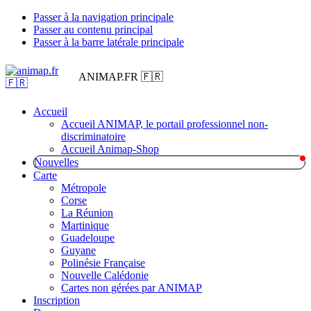
Passer à la navigation principale
Passer au contenu principal
Passer à la barre latérale principale
ANIMAP.FR 🇫🇷
Accueil
Accueil ANIMAP, le portail professionnel non-
discriminatoire
Accueil Animap-Shop
Nouvelles
Carte
Métropole
Corse
La Réunion
Martinique
Guadeloupe
Guyane
Polinésie Française
Nouvelle Calédonie
Cartes non gérées par ANIMAP
Inscription