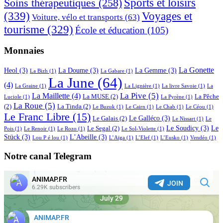
Sports et loisirs
Soins thérapeutiques
(258)
(339)
Voyages et
Voiture, vélo et transports
(63)
tourisme
(329)
École et éducation
(105)
Monnaies
La Gonette
Heol
(3)
La Doume
(3)
La Gemme
(3)
La Bizh
(1)
La Gabare
(1)
La June
(64)
(4)
La Graine
(1)
La Lignière
(1)
La livre Savoie
(1)
La
La Pive
(5)
La Maillette
(4)
La MUSE
(2)
La Pêche
Luciole
(1)
La Pyrène
(1)
La Roue
(5)
(2)
La Tinda
(2)
Le Buzuk
(1)
Le Cairn
(1)
Le Chab
(1)
Le Céou
(1)
Le Franc Libre
(15)
Le Galléco
(3)
Le Galais
(2)
Le Nissart
(1)
Le
Le Soudicy
(3)
Le
Le Segal
(2)
Pois
(1)
Le Renoir
(1)
Le Rozo
(1)
Le Sol-Violette
(1)
Stück
(3)
L’Abeille
(3)
Lou P é lou
(1)
L’Aïga
(1)
L’Elef
(1)
L’Eusko
(1)
Vendéo
(1)
Notre canal Telegram