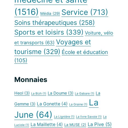
(1516)
Service
(713)
Média
(29)
Soins thérapeutiques
(258)
Sports et loisirs
(339)
Voiture, vélo
Voyages et
et transports
(63)
tourisme
(329)
École et éducation
(105)
Monnaies
Heol
(3)
La Doume
(3)
La
La Bizh
(1)
La Gabare
(1)
La
La Gonette
(4)
Gemme
(3)
La Graine
(1)
June
(64)
La Lignière
(1)
La livre Savoie
(1)
La
La Pive
(5)
La Maillette
(4)
La MUSE
(2)
Luciole
(1)