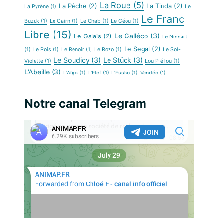
La Roue
(5)
La Pêche
(2)
La Tinda
(2)
La Pyrène
(1)
Le
Le Franc
Buzuk
(1)
Le Cairn
(1)
Le Chab
(1)
Le Céou
(1)
Libre
(15)
Le Galléco
(3)
Le Galais
(2)
Le Nissart
Le Segal
(2)
(1)
Le Pois
(1)
Le Renoir
(1)
Le Rozo
(1)
Le Sol-
Le Soudicy
(3)
Le Stück
(3)
Violette
(1)
Lou P é lou
(1)
L’Abeille
(3)
L’Aïga
(1)
L’Elef
(1)
L’Eusko
(1)
Vendéo
(1)
Notre canal Telegram