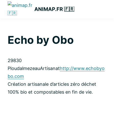
Passer
Passer
Passer
ANIMAP.FR 🇫🇷
à
au
à
la
contenu
la
navigation
principal
barre
principale
latérale
Echo by Obo
principale
29830
Ploudalmezeau
Artisanat
http://www.echobyo
bo.com
Création artisanale d’articles zéro déchet
100% bio et compostables en fin de vie.