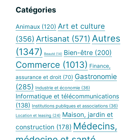
site
principale
Catégories
Web
Art et culture
Animaux
(120)
Autres
Artisanat
(571)
(356)
(1347)
Bien-être
(200)
Beauté
(14)
Commerce
(1013)
Finance,
Gastronomie
assurance et droit
(70)
(285)
Industrie et économie
(36)
Informatique et télécommunications
(138)
Institutions publiques et associations
(36)
Maison, jardin et
Location et leasing
(24)
Médecins,
construction
(178)
médecine et santé