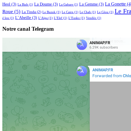
La Gonette
(4
Heol
(3)
La Doume
(3)
La Gemme
(3)
La Bizh
(1)
La Gabare
(1)
Le Fr
Roue
(5)
La Tinda
(2)
Le Buzuk
(1)
Le Cairn
(1)
Le Chab
(1)
Le Céou
(1)
L’Abeille
(3)
é lou
(1)
L’Aïga
(1)
L’Elef
(1)
L’Eusko
(1)
Vendéo
(1)
Notre canal Telegram