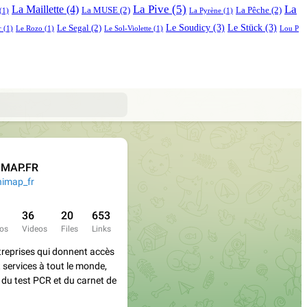
La Pive
(5)
La
La Maillette
(4)
La MUSE
(2)
La Pêche
(2)
(1)
La Pyrène
(1)
Le Soudicy
(3)
Le Stück
(3)
Le Segal
(2)
r
(1)
Le Rozo
(1)
Le Sol-Violette
(1)
Lou P