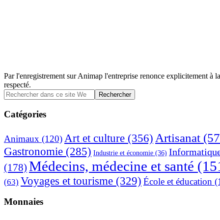
Par l'enregistrement sur Animap l'entreprise renonce explicitement à la
respecté.
Barre
Rechercher
dans
latérale
ce
Catégories
principale
site
Web
Artisanat
(57
Art et culture
(356)
Animaux
(120)
Gastronomie
(285)
Informatiqu
Industrie et économie
(36)
Médecins, médecine et santé
(15
(178)
Voyages et tourisme
(329)
École et éducation
(
(63)
Monnaies