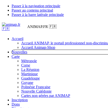
Passer à la navigation principale
Passer au contenu principal
Passer à la barre latérale principale
ANIMAP.FR 🇫🇷
Accueil
Accueil ANIMAP, le portail professionnel non-discrimina
Accueil Animap-Shop
Nouvelles
Carte
Métropole
Corse
La Réunion
Martinique
Guadeloupe
Guyane
Polinésie Française
Nouvelle Calédonie
Cartes non gérées par ANIMAP
Inscription
Dons