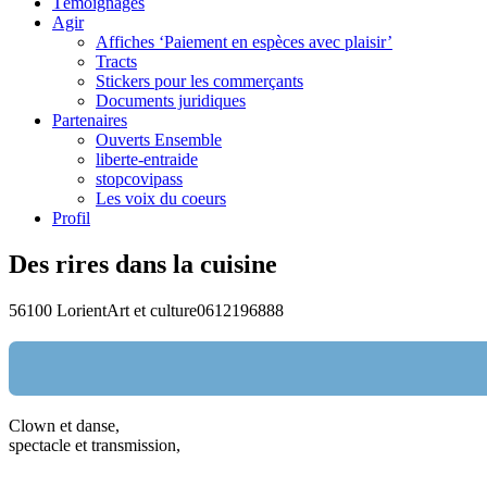
Témoignages
Agir
Affiches ‘Paiement en espèces avec plaisir’
Tracts
Stickers pour les commerçants
Documents juridiques
Partenaires
Ouverts Ensemble
liberte-entraide
stopcovipass
Les voix du coeurs
Profil
Des rires dans la cuisine
56100 Lorient
Art et culture
0612196888
Clown et danse,
Nom:
spectacle et transmission,
email: