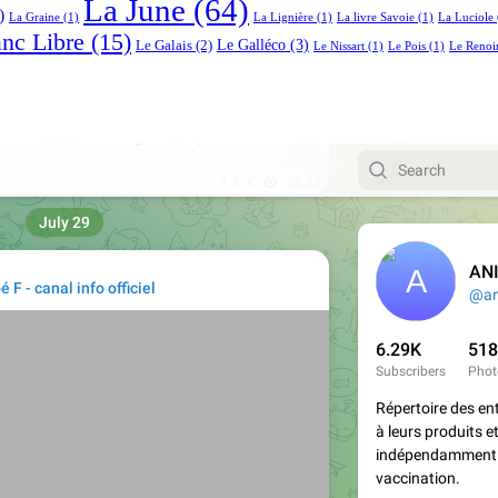
La June
(64)
)
La Graine
(1)
La Lignière
(1)
La livre Savoie
(1)
La Luciole
anc Libre
(15)
Le Galléco
(3)
Le Galais
(2)
Le Nissart
(1)
Le Pois
(1)
Le Renoi