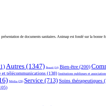
 présentation de documents sanitaires. Animap est fondé sur la bonne foi
Autres
(1347)
Comm
1)
Bien-être
(200)
Beauté
(14)
e et télécommunications
(138)
Institutions publiques et association
16)
Service
(713)
Soins thérapeutiques
(
Média
(29)
105)