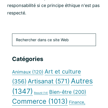
responsabilité si ce principe éthique n'est pas
respecté.
Barre
Rechercher
dans
latérale
ce
site
principale
Catégories
Web
Art et culture
Animaux
(120)
Autres
Artisanat
(571)
(356)
(1347)
Bien-être
(200)
Beauté
(14)
Commerce
(1013)
Finance,