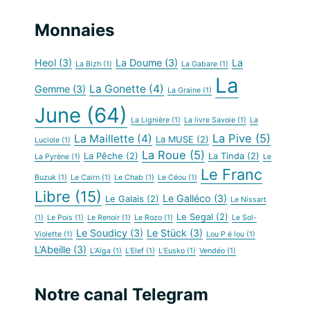
Monnaies
Heol
(3)
La Doume
(3)
La
La Bizh
(1)
La Gabare
(1)
La
La Gonette
(4)
Gemme
(3)
La Graine
(1)
June
(64)
La Lignière
(1)
La livre Savoie
(1)
La
La Pive
(5)
La Maillette
(4)
La MUSE
(2)
Luciole
(1)
La Roue
(5)
La Pêche
(2)
La Tinda
(2)
La Pyrène
(1)
Le
Le Franc
Buzuk
(1)
Le Cairn
(1)
Le Chab
(1)
Le Céou
(1)
Libre
(15)
Le Galléco
(3)
Le Galais
(2)
Le Nissart
Le Segal
(2)
(1)
Le Pois
(1)
Le Renoir
(1)
Le Rozo
(1)
Le Sol-
Le Soudicy
(3)
Le Stück
(3)
Violette
(1)
Lou P é lou
(1)
L’Abeille
(3)
L’Aïga
(1)
L’Elef
(1)
L’Eusko
(1)
Vendéo
(1)
Notre canal Telegram