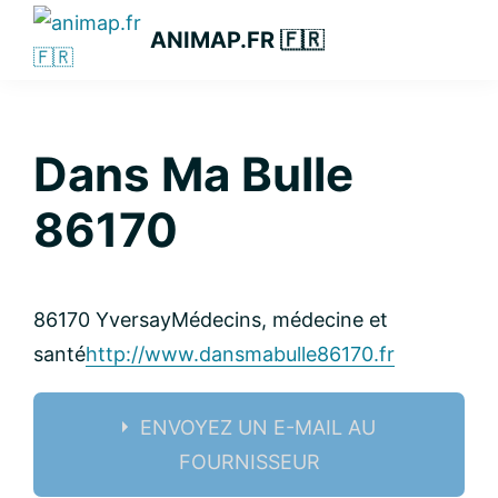
Passer
Passer
Passer
ANIMAP.FR 🇫🇷
à
au
à
la
contenu
la
navigation
principal
barre
principale
latérale
Dans Ma Bulle
principale
86170
86170 Yversay
Médecins, médecine et
santé
http://www.dansmabulle86170.fr
ENVOYEZ UN E-MAIL AU
FOURNISSEUR