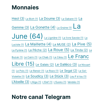
Monnaies
Heol
(3)
La Doume
(3)
La
La Bizh
(1)
La Gabare
(1)
La
La Gonette
(4)
Gemme
(3)
La Graine
(1)
June
(64)
La Lignière
(1)
La livre Savoie
(1)
La
La Pive
(5)
La Maillette
(4)
La MUSE
(2)
Luciole
(1)
La Roue
(5)
La Pêche
(2)
La Tinda
(2)
La Pyrène
(1)
Le
Le Franc
Buzuk
(1)
Le Cairn
(1)
Le Chab
(1)
Le Céou
(1)
Libre
(15)
Le Galléco
(3)
Le Galais
(2)
Le Nissart
Le Segal
(2)
(1)
Le Pois
(1)
Le Renoir
(1)
Le Rozo
(1)
Le Sol-
Le Soudicy
(3)
Le Stück
(3)
Violette
(1)
Lou P é lou
(1)
L’Abeille
(3)
L’Aïga
(1)
L’Elef
(1)
L’Eusko
(1)
Vendéo
(1)
Notre canal Telegram