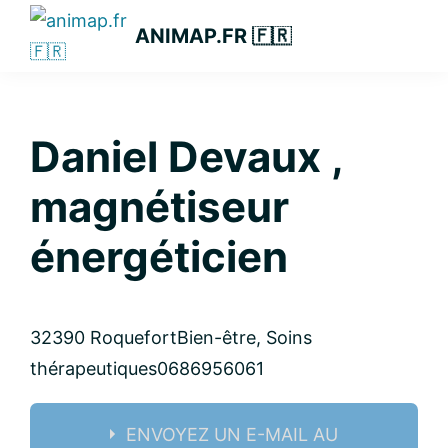
Passer
Passer
Passer
ANIMAP.FR 🇫🇷
à
au
à
la
contenu
la
navigation
principal
barre
principale
latérale
Daniel Devaux ,
principale
magnétiseur
énergéticien
32390 Roquefort
Bien-être, Soins
thérapeutiques
0686956061
ENVOYEZ UN E-MAIL AU