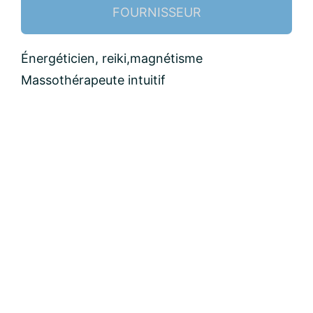
FOURNISSEUR
Nom:
Énergéticien, reiki,magnétisme
Massothérapeute intuitif
email:
Message: