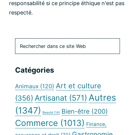
responsabilité si ce principe éthique n'est pas
respecté.
Barre
Rechercher
dans
latérale
ce
site
principale
Catégories
Web
Art et culture
Animaux
(120)
Autres
Artisanat
(571)
(356)
(1347)
Bien-être
(200)
Beauté
(14)
Commerce
(1013)
Finance,
Gastronomie