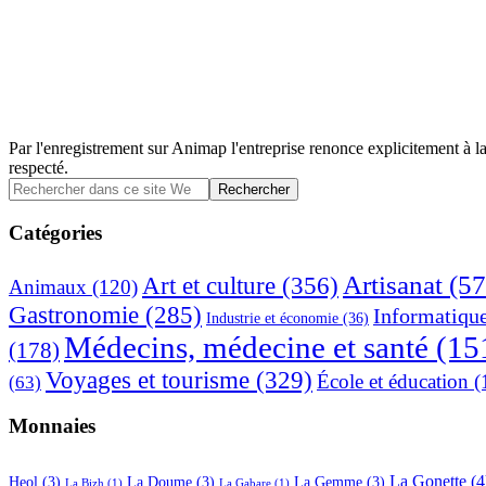
Par l'enregistrement sur Animap l'entreprise renonce explicitement à la
respecté.
Barre
Rechercher
dans
latérale
ce
Catégories
principale
site
Web
Artisanat
(57
Art et culture
(356)
Animaux
(120)
Gastronomie
(285)
Informatiqu
Industrie et économie
(36)
Médecins, médecine et santé
(15
(178)
Voyages et tourisme
(329)
École et éducation
(
(63)
Monnaies
La Gonette
(4
Heol
(3)
La Doume
(3)
La Gemme
(3)
La Bizh
(1)
La Gabare
(1)