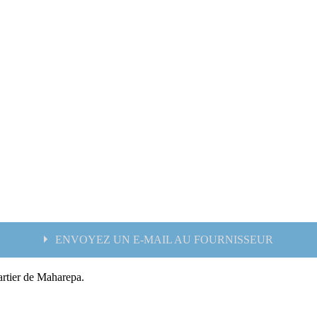
ENVOYEZ UN E-MAIL AU FOURNISSEUR
artier de Maharepa.