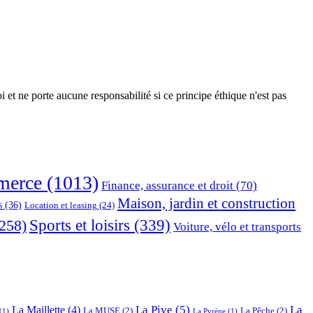
 et ne porte aucune responsabilité si ce principe éthique n'est pas
erce
(1013)
Finance, assurance et droit
(70)
Maison, jardin et construction
s
(36)
Location et leasing
(24)
Sports et loisirs
(339)
258)
Voiture, vélo et transports
La Pive
(5)
La
La Maillette
(4)
La MUSE
(2)
La Pêche
(2)
(1)
La Pyrène
(1)