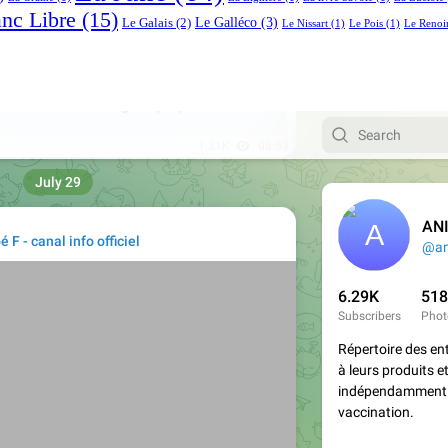
anc Libre
(15)
Le Galléco
(3)
Le Galais
(2)
Le Nissart
(1)
Le Pois
(1)
Le Renoi