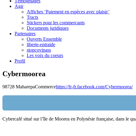
Témoignages
Agir
Affiches ‘Paiement en espèces avec plaisir’
Tracts
Stickers pour les commerçants
Documents juridiques
Partenaires
Ouverts Ensemble
liberte-entraide
stopcovipass
Les voix du coeurs
Profil
Cybermoorea
98728 Maharepa
Commerce
https://fr-fr.facebook.com/Cybermoorea/
Cybercafé situé sur l’île de Moorea en Polynésie française, dans le qu
Nom:
email: