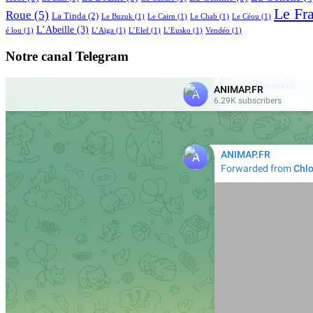
Le Fr
Roue
(5)
La Tinda
(2)
Le Buzuk
(1)
Le Cairn
(1)
Le Chab
(1)
Le Céou
(1)
L’Abeille
(3)
é lou
(1)
L’Aïga
(1)
L’Elef
(1)
L’Eusko
(1)
Vendéo
(1)
Notre canal Telegram