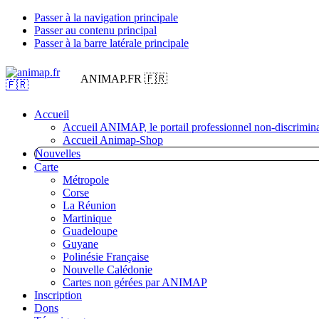
Passer à la navigation principale
Passer au contenu principal
Passer à la barre latérale principale
ANIMAP.FR 🇫🇷
Accueil
Accueil ANIMAP, le portail professionnel non-discrimina
Accueil Animap-Shop
Nouvelles
Carte
Métropole
Corse
La Réunion
Martinique
Guadeloupe
Guyane
Polinésie Française
Nouvelle Calédonie
Cartes non gérées par ANIMAP
Inscription
Dons