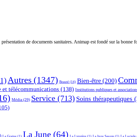
 présentation de documents sanitaires. Animap est fondé sur la bonne foi
Autres
(1347)
Comm
1)
Bien-être
(200)
Beauté
(14)
e et télécommunications
(138)
Institutions publiques et association
16)
Service
(713)
Soins thérapeutiques
(
Média
(29)
105)
La June
(64)
)
La Graine
(1)
La Lignière
(1)
La livre Savoie
(1)
La Luciole