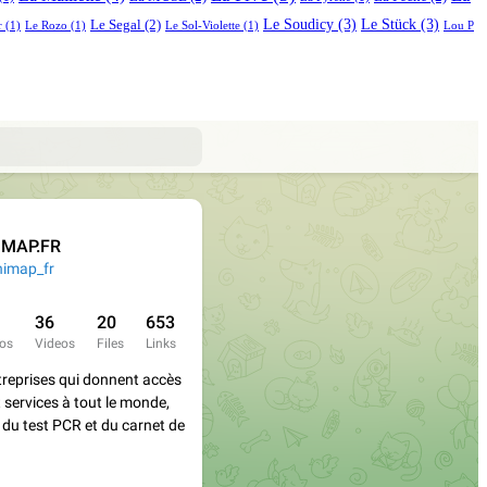
Le Soudicy
(3)
Le Stück
(3)
Le Segal
(2)
r
(1)
Le Rozo
(1)
Le Sol-Violette
(1)
Lou P