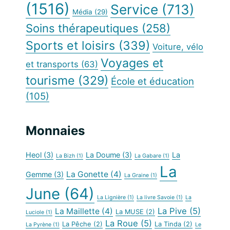
(1516)
Service
(713)
Média
(29)
Soins thérapeutiques
(258)
Sports et loisirs
(339)
Voiture, vélo
Voyages et
et transports
(63)
tourisme
(329)
École et éducation
(105)
Monnaies
Heol
(3)
La Doume
(3)
La
La Bizh
(1)
La Gabare
(1)
La
La Gonette
(4)
Gemme
(3)
La Graine
(1)
June
(64)
La Lignière
(1)
La livre Savoie
(1)
La
La Pive
(5)
La Maillette
(4)
La MUSE
(2)
Luciole
(1)
La Roue
(5)
La Pêche
(2)
La Tinda
(2)
La Pyrène
(1)
Le