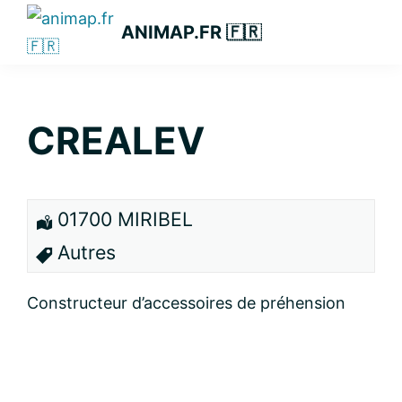
Passer
Passer
Passer
ANIMAP.FR 🇫🇷
à
au
à
la
contenu
la
navigation
principal
barre
principale
latérale
CREALEV
principale
01700 MIRIBEL
Autres
Constructeur d’accessoires de préhension