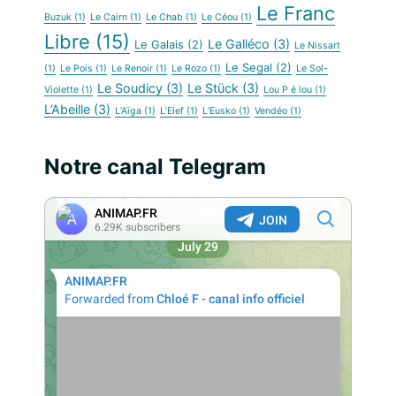
Le Franc
Buzuk
(1)
Le Cairn
(1)
Le Chab
(1)
Le Céou
(1)
Libre
(15)
Le Galléco
(3)
Le Galais
(2)
Le Nissart
Le Segal
(2)
(1)
Le Pois
(1)
Le Renoir
(1)
Le Rozo
(1)
Le Sol-
Le Soudicy
(3)
Le Stück
(3)
Violette
(1)
Lou P é lou
(1)
L’Abeille
(3)
L’Aïga
(1)
L’Elef
(1)
L’Eusko
(1)
Vendéo
(1)
Notre canal Telegram