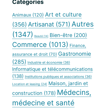
principale
Catégories
Web
Art et culture
Animaux
(120)
Autres
Artisanat
(571)
(356)
(1347)
Bien-être
(200)
Beauté
(14)
Commerce
(1013)
Finance,
Gastronomie
assurance et droit
(70)
(285)
Industrie et économie
(36)
Informatique et télécommunications
(138)
Institutions publiques et associations
(36)
Maison, jardin et
Location et leasing
(24)
Médecins,
construction
(178)
médecine et santé