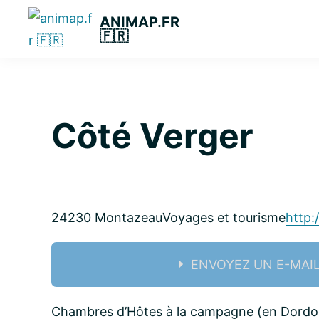
Passer
Passer
Passer
ANIMAP.FR
à
au
à
🇫🇷
la
contenu
la
navigation
principal
barre
principale
latérale
principale
Côté Verger
24230 Montazeau
Voyages et tourisme
http:
ENVOYEZ UN E-MAI
Nom:
Chambres d’Hôtes à la campagne (en Dordo