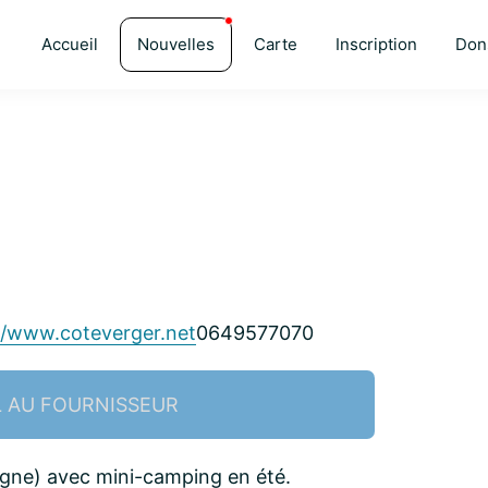
Accueil
Nouvelles
Carte
Inscription
Don
//www.coteverger.net
0649577070
L AU FOURNISSEUR
gne) avec mini-camping en été.