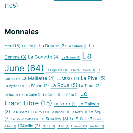
(105)
Monnaies
Heol
(3)
La Doume
(3)
La
La Bizh
(1)
La Gabare
(1)
La
La Gonette
(4)
Gemme
(3)
La Graine
(1)
June
(64)
La Lignière
(1)
La livre Savoie
(1)
La
La Pive
(5)
La Maillette
(4)
La MUSE
(2)
Luciole
(1)
La Roue
(5)
La Pêche
(2)
La Tinda
(2)
La Pyrène
(1)
Le
Le Buzuk
(1)
Le Cairn
(1)
Le Chab
(1)
Le Céou
(1)
Franc Libre
(15)
Le Galléco
Le Galais
(2)
(3)
Le Segal
Le Nissart
(1)
Le Pois
(1)
Le Renoir
(1)
Le Rozo
(1)
Le Soudicy
(3)
Le Stück
(3)
(2)
Le Sol-Violette
(1)
Lou P
L’Abeille
(3)
é lou
(1)
L’Aïga
(1)
L’Elef
(1)
L’Eusko
(1)
Vendéo
(1)