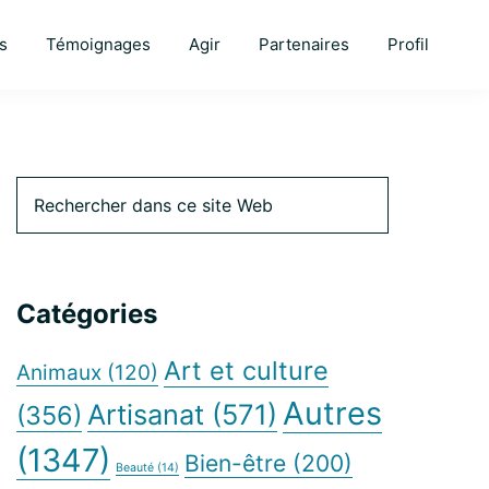
s
Témoignages
Agir
Partenaires
Profil
Barre
Rechercher
dans
ce
latérale
site
Web
Catégories
principale
Art et culture
Animaux
(120)
Autres
Artisanat
(571)
(356)
(1347)
Bien-être
(200)
Beauté
(14)