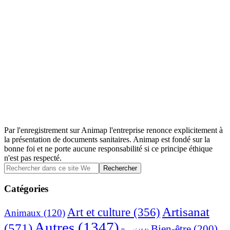
Par l'enregistrement sur Animap l'entreprise renonce explicitement à
la présentation de documents sanitaires. Animap est fondé sur la
bonne foi et ne porte aucune responsabilité si ce principe éthique
n'est pas respecté.
Barre
Rechercher
dans
latérale
ce
Catégories
principale
site
Web
Artisanat
Art et culture
(356)
Animaux
(120)
Autres
(1347)
(571)
Bien-être
(200)