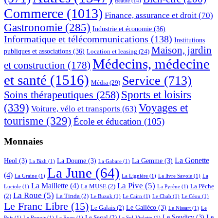
Beauté
(14)
Commerce
(1013)
Finance, assurance et droit
(70)
Gastronomie
(285)
Industrie et économie
(36)
Informatique et télécommunications
(138)
Institutions
Maison, jardin
publiques et associations
(36)
Location et leasing
(24)
Médecins, médecine
et construction
(178)
et santé
(1516)
Service
(713)
Média
(29)
Sports et loisirs
Soins thérapeutiques
(258)
(339)
Voyages et
Voiture, vélo et transports
(63)
tourisme
(329)
École et éducation
(105)
Monnaies
La Gonette
Heol
(3)
La Doume
(3)
La Gemme
(3)
La Bizh
(1)
La Gabare
(1)
La June
(64)
(4)
La Graine
(1)
La Lignière
(1)
La livre Savoie
(1)
La
La Pive
(5)
La Maillette
(4)
La MUSE
(2)
La Pêche
Luciole
(1)
La Pyrène
(1)
La Roue
(5)
(2)
La Tinda
(2)
Le Buzuk
(1)
Le Cairn
(1)
Le Chab
(1)
Le Céou
(1)
Le Franc Libre
(15)
Le Galléco
(3)
Le Galais
(2)
Le Nissart
(1)
Le
Le Soudicy
(3)
Le
Le Segal
(2)
Pois
(1)
Le Renoir
(1)
Le Rozo
(1)
Le Sol-Violette
(1)