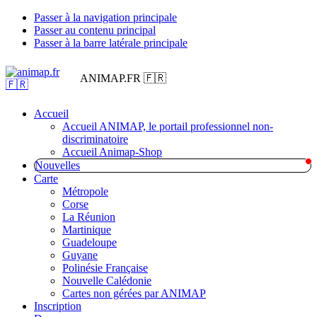
Passer à la navigation principale
Passer au contenu principal
Passer à la barre latérale principale
ANIMAP.FR 🇫🇷
Accueil
Accueil ANIMAP, le portail professionnel non-
discriminatoire
Accueil Animap-Shop
Nouvelles
Carte
Métropole
Corse
La Réunion
Martinique
Guadeloupe
Guyane
Polinésie Française
Nouvelle Calédonie
Cartes non gérées par ANIMAP
Inscription