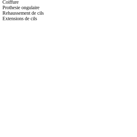
Coiffure
Nom:
Prothesie ongulaire
Rehaussement de cils
email:
Extensions de cils
Message: