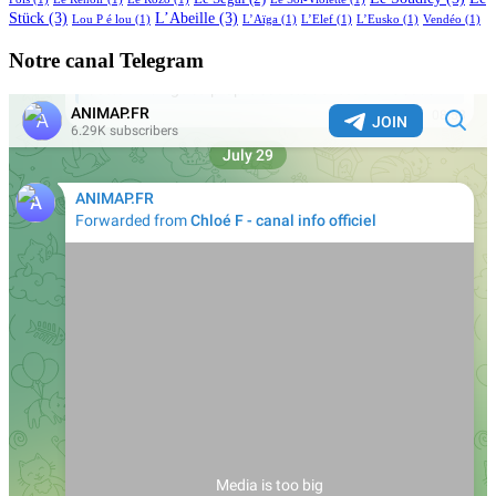
Stück
(3)
L’Abeille
(3)
Lou P é lou
(1)
L’Aïga
(1)
L’Elef
(1)
L’Eusko
(1)
Vendéo
(1)
Notre canal Telegram