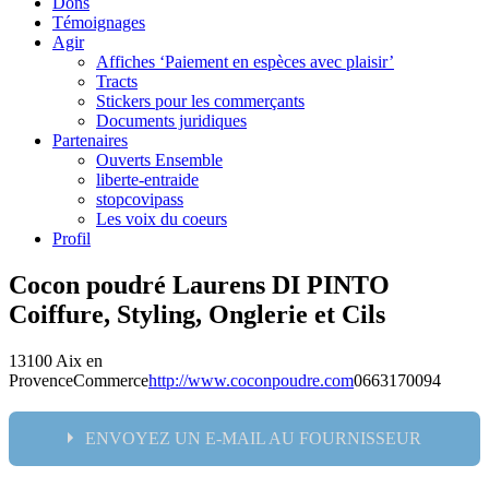
Dons
Témoignages
Agir
Affiches ‘Paiement en espèces avec plaisir’
Tracts
Stickers pour les commerçants
Documents juridiques
Partenaires
Ouverts Ensemble
liberte-entraide
stopcovipass
Les voix du coeurs
Profil
Cocon poudré Laurens DI PINTO
Coiffure, Styling, Onglerie et Cils
13100 Aix en
Provence
Commerce
http://www.coconpoudre.com
0663170094
ENVOYEZ UN E-MAIL AU FOURNISSEUR