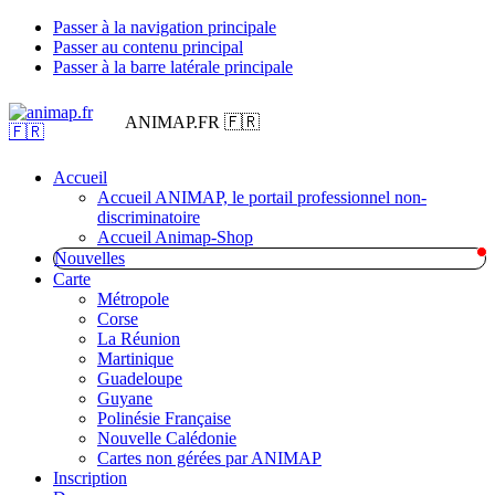
Passer à la navigation principale
Passer au contenu principal
Passer à la barre latérale principale
ANIMAP.FR 🇫🇷
Accueil
Accueil ANIMAP, le portail professionnel non-
discriminatoire
Accueil Animap-Shop
Nouvelles
Carte
Métropole
Corse
La Réunion
Martinique
Guadeloupe
Guyane
Polinésie Française
Nouvelle Calédonie
Cartes non gérées par ANIMAP
Inscription