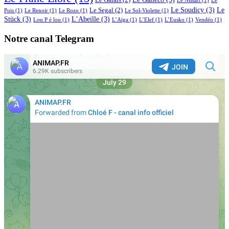
Le Galais
(2)
Le Nissart
(1)
Le
Le Soudicy
(3)
Le
Le Segal
(2)
Pois
(1)
Le Renoir
(1)
Le Rozo
(1)
Le Sol-Violette
(1)
Stück
(3)
L’Abeille
(3)
Lou P é lou
(1)
L’Aïga
(1)
L’Elef
(1)
L’Eusko
(1)
Vendéo
(1)
Notre canal Telegram