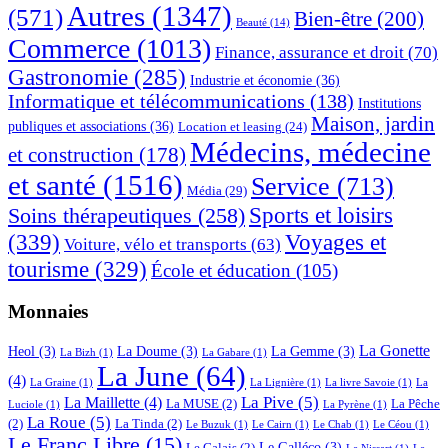
Autres
(1347)
(571)
Bien-être
(200)
Beauté
(14)
Commerce
(1013)
Finance, assurance et droit
(70)
Gastronomie
(285)
Industrie et économie
(36)
Informatique et télécommunications
(138)
Institutions
Maison, jardin
publiques et associations
(36)
Location et leasing
(24)
Médecins, médecine
et construction
(178)
et santé
(1516)
Service
(713)
Média
(29)
Sports et loisirs
Soins thérapeutiques
(258)
(339)
Voyages et
Voiture, vélo et transports
(63)
tourisme
(329)
École et éducation
(105)
Monnaies
La Gonette
Heol
(3)
La Doume
(3)
La Gemme
(3)
La Bizh
(1)
La Gabare
(1)
La June
(64)
(4)
La Graine
(1)
La Lignière
(1)
La livre Savoie
(1)
La
La Pive
(5)
La Maillette
(4)
La MUSE
(2)
La Pêche
Luciole
(1)
La Pyrène
(1)
La Roue
(5)
(2)
La Tinda
(2)
Le Buzuk
(1)
Le Cairn
(1)
Le Chab
(1)
Le Céou
(1)
Le Franc Libre
(15)
Le Galléco
(3)