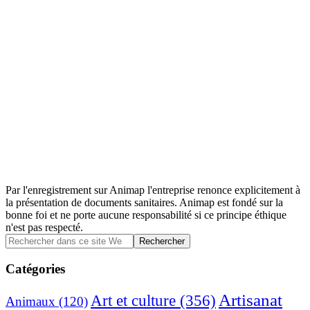
Par l'enregistrement sur Animap l'entreprise renonce explicitement à
la présentation de documents sanitaires. Animap est fondé sur la
bonne foi et ne porte aucune responsabilité si ce principe éthique
n'est pas respecté.
Barre
Rechercher
dans
latérale
ce
Catégories
principale
site
Web
Artisanat
Art et culture
(356)
Animaux
(120)