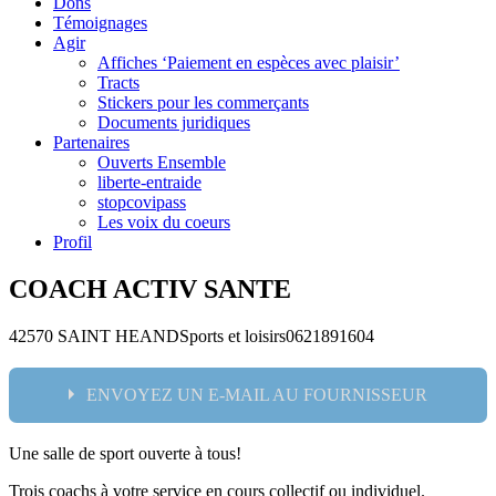
Dons
Témoignages
Agir
Affiches ‘Paiement en espèces avec plaisir’
Tracts
Stickers pour les commerçants
Documents juridiques
Partenaires
Ouverts Ensemble
liberte-entraide
stopcovipass
Les voix du coeurs
Profil
COACH ACTIV SANTE
42570 SAINT HEAND
Sports et loisirs
0621891604
ENVOYEZ UN E-MAIL AU FOURNISSEUR
Une salle de sport ouverte à tous!
Nom:
Trois coachs à votre service en cours collectif ou individuel.